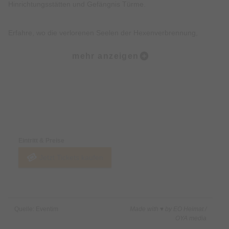
Hinrichtungsstätten und Gefängnis Türme.
Erfahre, wo die verlorenen Seelen der Hexenverbrennung,
Folterei und Hinrichtungen noch heute wahrzunehmen sind.
mehr anzeigen
Erkunde, wo die Tiere des Todes, der Pest und des Unheils bis
heute wachen.
Preise & Zahlungsoptionen
Lausche düstere Geschichten, Legenden, Mythen und wahre
Begebenheiten der Münchner Altstadt.
Eintritt & Preise
Jetzt Tickets kaufen
Freue Dich darüber hinaus über eine Prise Humor, Witz und
kleine Überraschungen.
Nicht inklusive:
Quelle: Eventim
Made with ♥ by EO Heimat /
Innenbesichtigung von Gebäuden.
OYA media