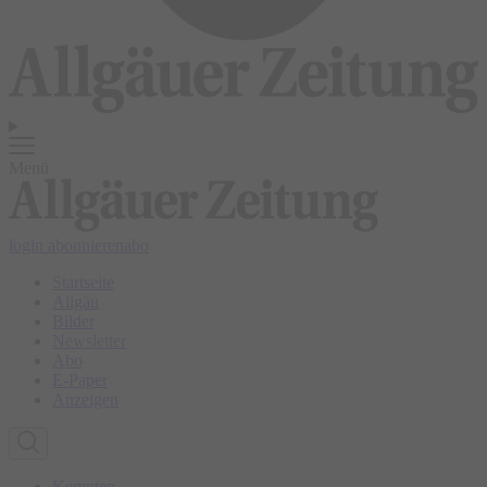
Menü
login
abonnieren
abo
Startseite
Allgäu
Bilder
Newsletter
Abo
E-Paper
Anzeigen
Kempten