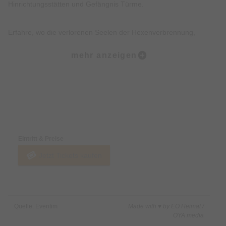
Hinrichtungsstätten und Gefängnis Türme.
Erfahre, wo die verlorenen Seelen der Hexenverbrennung,
Folterei und Hinrichtungen noch heute wahrzunehmen sind.
mehr anzeigen
Erkunde, wo die Tiere des Todes, der Pest und des Unheils bis
heute wachen.
Preise & Zahlungsoptionen
Lausche düstere Geschichten, Legenden, Mythen und wahre
Begebenheiten der Münchner Altstadt.
Eintritt & Preise
Jetzt Tickets kaufen
Freue Dich darüber hinaus über eine Prise Humor, Witz und
kleine Überraschungen.
Nicht inklusive:
Quelle: Eventim
Made with ♥ by EO Heimat /
Innenbesichtigung von Gebäuden.
OYA media