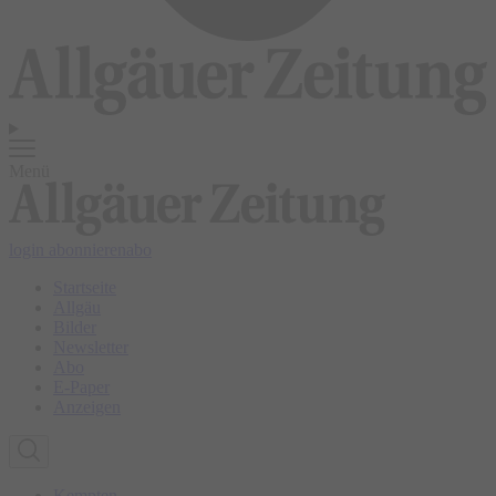
Menü
login
abonnieren
abo
Startseite
Allgäu
Bilder
Newsletter
Abo
E-Paper
Anzeigen
Kempten