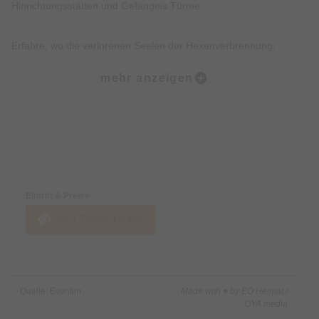
Hinrichtungsstätten und Gefängnis Türme.
Erfahre, wo die verlorenen Seelen der Hexenverbrennung,
Folterei und Hinrichtungen noch heute wahrzunehmen sind.
mehr anzeigen
Erkunde, wo die Tiere des Todes, der Pest und des Unheils bis
heute wachen.
Preise & Zahlungsoptionen
Lausche düstere Geschichten, Legenden, Mythen und wahre
Begebenheiten der Münchner Altstadt.
Eintritt & Preise
Jetzt Tickets kaufen
Freue Dich darüber hinaus über eine Prise Humor, Witz und
kleine Überraschungen.
Nicht inklusive:
Quelle: Eventim
Made with ♥ by EO Heimat /
Innenbesichtigung von Gebäuden.
OYA media