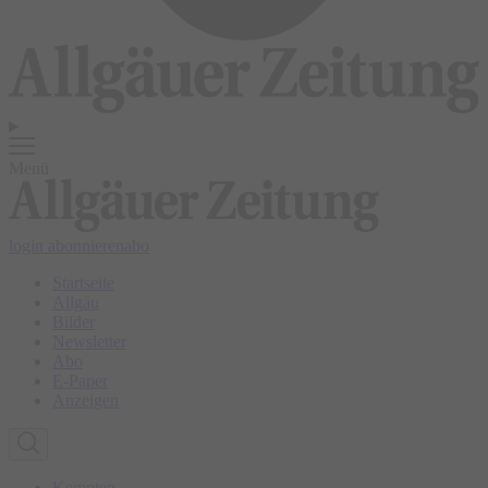
Menü
login
abonnieren
abo
Startseite
Allgäu
Bilder
Newsletter
Abo
E-Paper
Anzeigen
Kempten