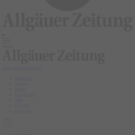
Menü
login
abonnieren
abo
Startseite
Allgäu
Bilder
Newsletter
Abo
E-Paper
Anzeigen
Kempten