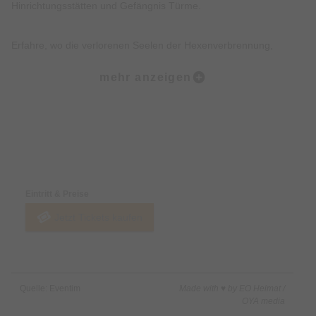
Hinrichtungsstätten und Gefängnis Türme.
Erfahre, wo die verlorenen Seelen der Hexenverbrennung,
Folterei und Hinrichtungen noch heute wahrzunehmen sind.
mehr anzeigen
Erkunde, wo die Tiere des Todes, der Pest und des Unheils bis
heute wachen.
Preise & Zahlungsoptionen
Lausche düstere Geschichten, Legenden, Mythen und wahre
Begebenheiten der Münchner Altstadt.
Eintritt & Preise
Jetzt Tickets kaufen
Freue Dich darüber hinaus über eine Prise Humor, Witz und
kleine Überraschungen.
Nicht inklusive:
Quelle: Eventim
Made with ♥ by EO Heimat /
Innenbesichtigung von Gebäuden.
OYA media