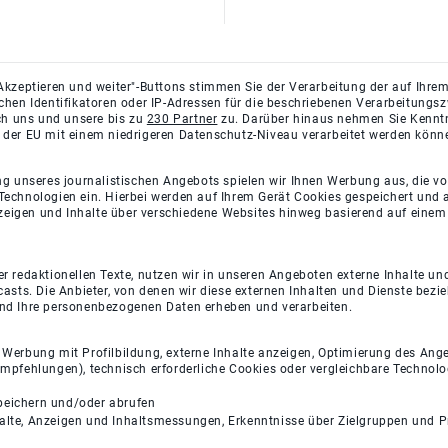
Akzeptieren und weiter"-Buttons stimmen Sie der Verarbeitung der auf Ihrem
ichen Identifikatoren oder IP-Adressen für die beschriebenen Verarbeitun
rch uns und unsere bis zu
230 Partner
zu. Darüber hinaus nehmen Sie Kenntni
 der EU mit einem niedrigeren Datenschutz-Niveau verarbeitet werden könn
ng unseres journalistischen Angebots spielen wir Ihnen Werbung aus, die v
Technologien ein. Hierbei werden auf Ihrem Gerät Cookies gespeichert und
eigen und Inhalte über verschiedene Websites hinweg basierend auf einem 
 redaktionellen Texte, nutzen wir in unseren Angeboten externe Inhalte und
casts. Die Anbieter, von denen wir diese externen Inhalten und Dienste bezi
und Ihre personenbezogenen Daten erheben und verarbeiten.
e Werbung mit Profilbildung, externe Inhalte anzeigen, Optimierung des An
empfehlungen), technisch erforderliche Cookies oder vergleichbare Technolo
peichern und/oder abrufen
halte, Anzeigen und Inhaltsmessungen, Erkenntnisse über Zielgruppen und 