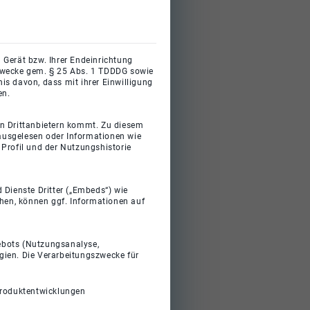
 Gerät bzw. Ihrer Endeinrichtung
gszwecke gem. § 25 Abs. 1 TDDDG sowie
s davon, dass mit ihrer Einwilligung
en.
on Drittanbietern kommt. Zu diesem
 ausgelesen oder Informationen wie
Profil und der Nutzungshistorie
 Dienste Dritter („Embeds“) wie
ehen, können ggf. Informationen auf
gebots (Nutzungsanalyse,
gien. Die Verarbeitungszwecke für
Produktentwicklungen