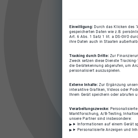
Einwilligung:
Durch das Klicken des "
gespeicherten Daten wie z.B. persönl
Art. 6 Abs. 1 Satz 1 lit. a DS-GVO du
ihre Daten auch in Staaten außerhalb
Tracking durch Dritte:
Zur Finanzieru
Zweck setzen diese Dienste Tracking-
die Gerätekennung abgerufen, um Anz
personalisiert auszuspielen.
Externe Inhalte:
Zur Ergänzung unserer
interaktive Grafiken, Videos oder Pod
Ihrem Gerät speichern oder abrufen 
Verarbeitungszwecke:
Personalisiert
Marktforschung, A/B-Testing, Inhalts
unsere Partner sind insbesondere:
Informationen auf einem Gerät s
Personalisierte Anzeigen und In