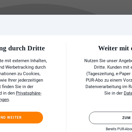
ng durch Dritte
Weiter mi
e mit externen Inhalten,
Nutzen Sie unser Angeb
und Werbetracking durch
Dritte. Kunden mit
rmationen zu Cookies,
(Tageszeitung, e-Paper
ie Ihrer jederzeitigen
PUR-Abo zu einem Vorzu
finden Sie in der
Datenverarbeitung im 
d in den
Privatsphäre-
Sie in der
Dat
ungen
.
UND WEITER
ZUM
Bereits PUR-Ab