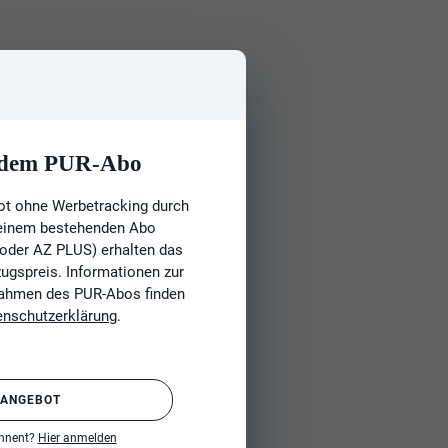
t dem PUR-Abo
ot ohne Werbetracking durch
 einem bestehenden Abo
 oder AZ PLUS) erhalten das
gspreis. Informationen zur
Rahmen des PUR-Abos finden
enschutzerklärung
.
 ANGEBOT
onnent?
Hier anmelden