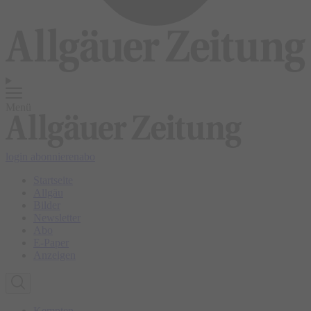
Menü
login
abonnieren
abo
Startseite
Allgäu
Bilder
Newsletter
Abo
E-Paper
Anzeigen
Kempten