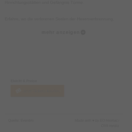
Hinrichtungsstätten und Gefängnis Türme.
Erfahre, wo die verlorenen Seelen der Hexenverbrennung,
Folterei und Hinrichtungen noch heute wahrzunehmen sind.
mehr anzeigen
Erkunde, wo die Tiere des Todes, der Pest und des Unheils bis
heute wachen.
Preise & Zahlungsoptionen
Lausche düstere Geschichten, Legenden, Mythen und wahre
Begebenheiten der Münchner Altstadt.
Eintritt & Preise
Jetzt Tickets kaufen
Freue Dich darüber hinaus über eine Prise Humor, Witz und
kleine Überraschungen.
Nicht inklusive:
Quelle: Eventim
Made with ♥ by EO Heimat /
Innenbesichtigung von Gebäuden.
OYA media