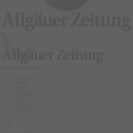
Menü
login
abonnieren
abo
Startseite
Allgäu
Bilder
Newsletter
Abo
E-Paper
Anzeigen
Kempten