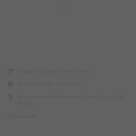
© Bildrechte: Biohotel Walserstuba | Patrick Säly
Termin & Ort
Freitag, 07.08.2026 + weitere Termine
Beginn: 13:00 Uhr
| Dauer: 2 Std.
Kräuterwerkstatt im Walserstuba Garten, Eggstr. 2, 6991
Riezlern
Karte anzeigen