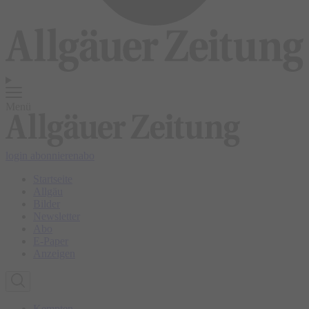
Menü
login
abonnieren
abo
Startseite
Allgäu
Bilder
Newsletter
Abo
E-Paper
Anzeigen
Kempten