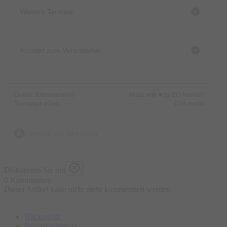
Weitere Termine
Kontakt zum Veranstalter
Quelle: Kleinwalsertal
Made with ♥ by EO Heimat /
Tourismus eGen
OYA media
zurück zur Übersicht
Diskutieren Sie mit
0 Kommentare
Dieser Artikel kann nicht mehr kommentiert werden
Blickpunkt
Bergsportbericht