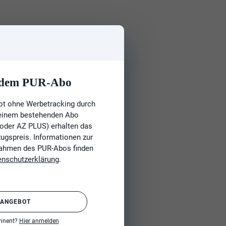
t dem PUR-Abo
ot ohne Werbetracking durch
 einem bestehenden Abo
 oder AZ PLUS) erhalten das
gspreis. Informationen zur
Rahmen des PUR-Abos finden
enschutzerklärung
.
 ANGEBOT
onnent?
Hier anmelden