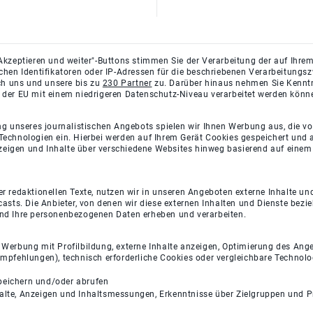
Akzeptieren und weiter"-Buttons stimmen Sie der Verarbeitung der auf Ihrem
ichen Identifikatoren oder IP-Adressen für die beschriebenen Verarbeitun
rch uns und unsere bis zu
230 Partner
zu. Darüber hinaus nehmen Sie Kenntni
 der EU mit einem niedrigeren Datenschutz-Niveau verarbeitet werden könn
ng unseres journalistischen Angebots spielen wir Ihnen Werbung aus, die v
Technologien ein. Hierbei werden auf Ihrem Gerät Cookies gespeichert und
eigen und Inhalte über verschiedene Websites hinweg basierend auf einem 
 redaktionellen Texte, nutzen wir in unseren Angeboten externe Inhalte und
casts. Die Anbieter, von denen wir diese externen Inhalten und Dienste bezi
und Ihre personenbezogenen Daten erheben und verarbeiten.
e Werbung mit Profilbildung, externe Inhalte anzeigen, Optimierung des An
empfehlungen), technisch erforderliche Cookies oder vergleichbare Technolo
peichern und/oder abrufen
halte, Anzeigen und Inhaltsmessungen, Erkenntnisse über Zielgruppen und 