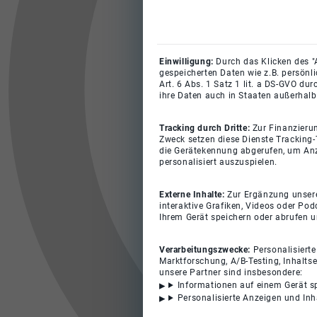
Einwilligung:
Durch das Klicken des "
gespeicherten Daten wie z.B. persönl
Art. 6 Abs. 1 Satz 1 lit. a DS-GVO du
ihre Daten auch in Staaten außerhalb
Tracking durch Dritte:
Zur Finanzieru
Zweck setzen diese Dienste Tracking-
die Gerätekennung abgerufen, um Anz
personalisiert auszuspielen.
Externe Inhalte:
Zur Ergänzung unserer
interaktive Grafiken, Videos oder Pod
Ihrem Gerät speichern oder abrufen 
Verarbeitungszwecke:
Personalisiert
Marktforschung, A/B-Testing, Inhalts
unsere Partner sind insbesondere:
Informationen auf einem Gerät s
Personalisierte Anzeigen und In