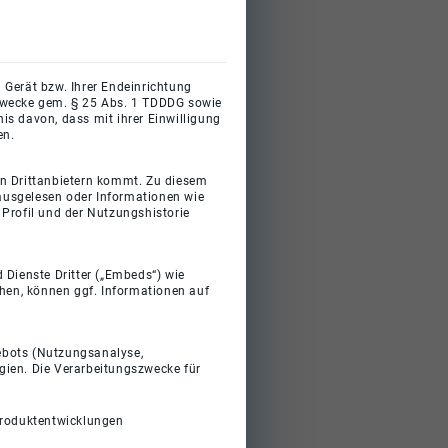
 Gerät bzw. Ihrer Endeinrichtung
gszwecke gem. § 25 Abs. 1 TDDDG sowie
s davon, dass mit ihrer Einwilligung
en.
on Drittanbietern kommt. Zu diesem
 ausgelesen oder Informationen wie
Profil und der Nutzungshistorie
 Dienste Dritter („Embeds“) wie
ehen, können ggf. Informationen auf
gebots (Nutzungsanalyse,
gien. Die Verarbeitungszwecke für
Produktentwicklungen