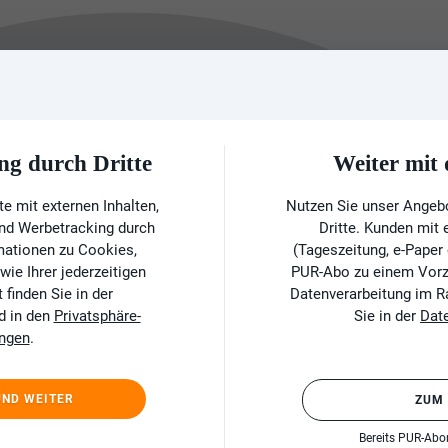
ng durch Dritte
Weiter mi
e mit externen Inhalten,
Nutzen Sie unser Angeb
und Werbetracking durch
Dritte. Kunden mit
rmationen zu Cookies,
(Tageszeitung, e-Paper
ie Ihrer jederzeitigen
PUR-Abo zu einem Vorzu
finden Sie in der
Datenverarbeitung im 
d in den
Privatsphäre-
Sie in der
Dat
ungen
.
UND WEITER
ZUM
Bereits PUR-Ab