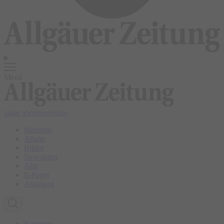
Menü
login
abonnieren
abo
Startseite
Allgäu
Bilder
Newsletter
Abo
E-Paper
Anzeigen
Kempten