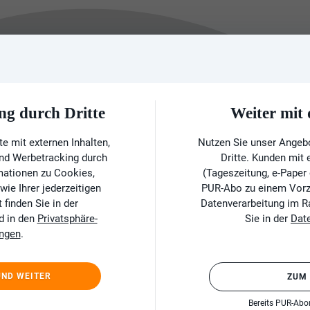
ng durch Dritte
Weiter mi
e mit externen Inhalten,
Nutzen Sie unser Angeb
und Werbetracking durch
Dritte. Kunden mit
rmationen zu Cookies,
(Tageszeitung, e-Paper
ie Ihrer jederzeitigen
PUR-Abo zu einem Vorzu
finden Sie in der
Datenverarbeitung im 
d in den
Privatsphäre-
Sie in der
Dat
ungen
.
UND WEITER
ZUM
Bereits PUR-Ab