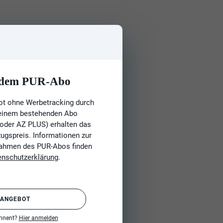
t dem PUR-Abo
ot ohne Werbetracking durch
 einem bestehenden Abo
 oder AZ PLUS) erhalten das
gspreis. Informationen zur
Rahmen des PUR-Abos finden
enschutzerklärung
.
 ANGEBOT
onnent?
Hier anmelden