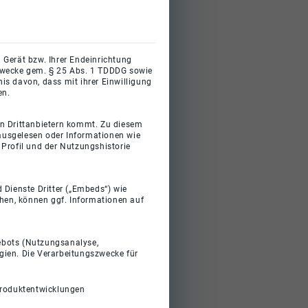
 Gerät bzw. Ihrer Endeinrichtung
gszwecke gem. § 25 Abs. 1 TDDDG sowie
s davon, dass mit ihrer Einwilligung
en.
on Drittanbietern kommt. Zu diesem
 ausgelesen oder Informationen wie
Profil und der Nutzungshistorie
 Dienste Dritter („Embeds“) wie
ehen, können ggf. Informationen auf
gebots (Nutzungsanalyse,
gien. Die Verarbeitungszwecke für
Produktentwicklungen