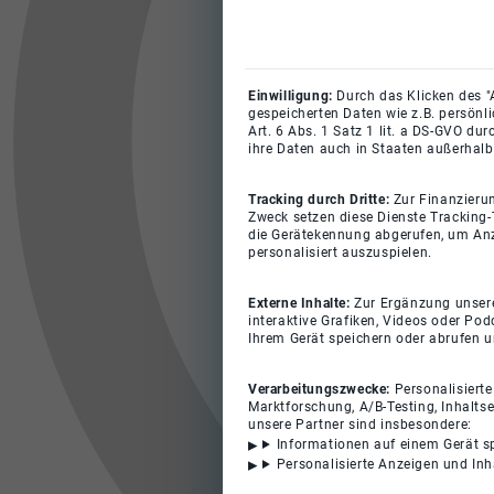
Einwilligung:
Durch das Klicken des "
gespeicherten Daten wie z.B. persönl
Art. 6 Abs. 1 Satz 1 lit. a DS-GVO du
ihre Daten auch in Staaten außerhalb
Tracking durch Dritte:
Zur Finanzieru
Zweck setzen diese Dienste Tracking-
die Gerätekennung abgerufen, um Anz
personalisiert auszuspielen.
Externe Inhalte:
Zur Ergänzung unserer
interaktive Grafiken, Videos oder Pod
Ihrem Gerät speichern oder abrufen 
Verarbeitungszwecke:
Personalisiert
Marktforschung, A/B-Testing, Inhalts
unsere Partner sind insbesondere:
Informationen auf einem Gerät s
Personalisierte Anzeigen und In