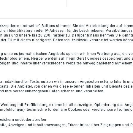
Akzeptieren und weiter"-Buttons stimmen Sie der Verarbeitung der auf Ihrem
ichen Identifikatoren oder IP-Adressen für die beschriebenen Verarbeitun
rch uns und unsere bis zu
230 Partner
zu. Darüber hinaus nehmen Sie Kenntni
 der EU mit einem niedrigeren Datenschutz-Niveau verarbeitet werden könn
ng unseres journalistischen Angebots spielen wir Ihnen Werbung aus, die v
Technologien ein. Hierbei werden auf Ihrem Gerät Cookies gespeichert und
eigen und Inhalte über verschiedene Websites hinweg basierend auf einem 
 redaktionellen Texte, nutzen wir in unseren Angeboten externe Inhalte und
casts. Die Anbieter, von denen wir diese externen Inhalten und Dienste bezi
und Ihre personenbezogenen Daten erheben und verarbeiten.
e Werbung mit Profilbildung, externe Inhalte anzeigen, Optimierung des An
empfehlungen), technisch erforderliche Cookies oder vergleichbare Technolo
peichern und/oder abrufen
halte, Anzeigen und Inhaltsmessungen, Erkenntnisse über Zielgruppen und 