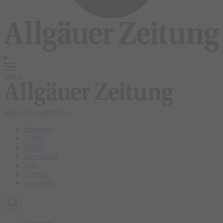
Menü
login
abonnieren
abo
Startseite
Allgäu
Bilder
Newsletter
Abo
E-Paper
Anzeigen
Kempten