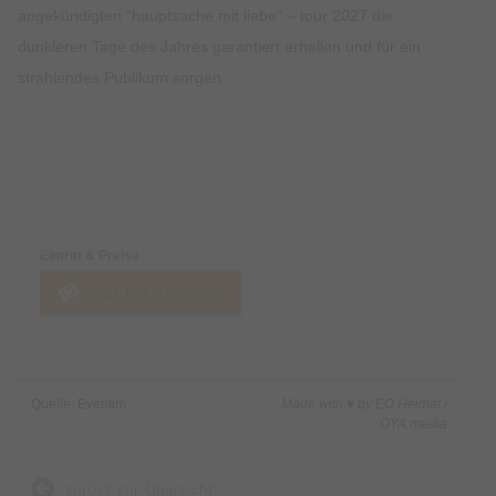
angekündigten “hauptsache mit liebe” – tour 2027 die
dunkleren Tage des Jahres garantiert erhellen und für ein
strahlendes Publikum sorgen.
Preise & Zahlungsoptionen
Eintritt & Preise
Jetzt Tickets kaufen
Quelle: Eventim
Made with ♥ by EO Heimat /
OYA media
zurück zur Übersicht