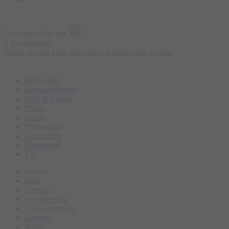
Diskutieren Sie mit
0 Kommentare
Dieser Artikel kann nicht mehr kommentiert werden
Blickpunkt
Bergsportbericht
Geld & Leben
Pflege
Italien
Wintersport
Gesundheit
Motorsport
TV
Service
Hilfe
Kontakt
Vereineportal
AZ-Leserreisen
Karriere
Wetter