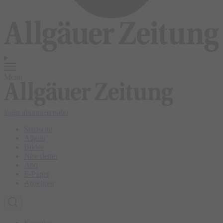
Menü
login
abonnieren
abo
Startseite
Allgäu
Bilder
Newsletter
Abo
E-Paper
Anzeigen
Kempten