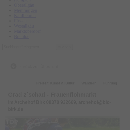
Oberallgäu
Memmingen
Kaufbeuren
Füssen
Westallgäu
Marktoberdorf
Buchloe
suchen
zurück zur Übersicht
TOP-Event
Freizeit, Kunst & Kultur
Wandern
Führung
Grad z´schad - Frauenflohmarkt
im Archehof Birk 08378 932669, archehof@bio-
birk.de