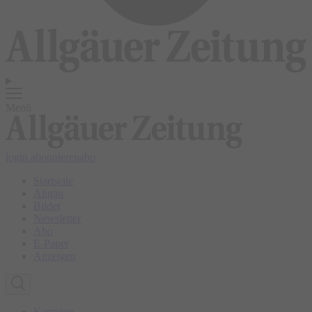
Menü
login
abonnieren
abo
Startseite
Allgäu
Bilder
Newsletter
Abo
E-Paper
Anzeigen
Kempten