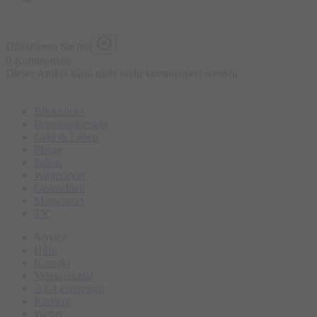
sowie weniger bekannten Songperlen von Dare oder Mike
Tramp darauf freuen.
Diskutieren Sie mit
0 Kommentare
Dieser Artikel kann nicht mehr kommentiert werden
Blickpunkt
Bergsportbericht
Geld & Leben
Pflege
Italien
Wintersport
Gesundheit
Motorsport
TV
Service
Hilfe
Kontakt
Vereineportal
AZ-Leserreisen
Karriere
Wetter