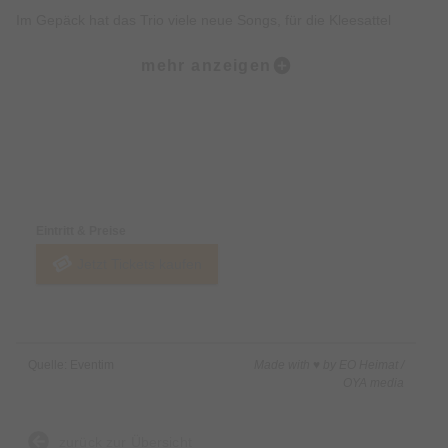
Im Gepäck hat das Trio viele neue Songs, für die Kleesattel
einmal mehrtief in seiner musikalischen Schatztruhe gewühlt
mehr anzeigen
hat. Einer davon ist „Soulshine“ von Warren Haynes, der
gleichzeitig dem neuen Programmauch seinen Titel gibt. „Für
mich bringt dieser Titel wundervoll zum Ausdruck, worum es
mir bei meinen Programmen geht.“ erklärt Kleesattel.
Preise & Zahlungsoptionen
„Gemeinsam mit Alex und Andi will ich die Seele der
Eintritt & Preise
jeweiligenSongs ergründen. In unseren ganz eigenen
Jetzt Tickets kaufen
Arrangements wollen wir diesedann zum Scheinen bringen.“
Wie schon beim Vorgänger-Programm
„Music was my first Love“ greift der Sänger selbst auch wieder
Quelle: Eventim
Made with ♥ by EO Heimat /
zurAkustikgitarre. Das Publikum darf sich erneut auf einen
OYA media
ganzindividuellen Mix aus bekannten Hits von Künstlern und
Bands wie Rod Stewart, Chris de Burgh oder den Scorpions
zurück zur Übersicht