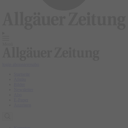
Menü
login
abonnieren
abo
Startseite
Allgäu
Bilder
Newsletter
Abo
E-Paper
Anzeigen
Kempten