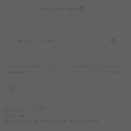
Start:
mehr anzeigen
Evangelisches Kirchengelände
Treffpunkt:
Gemeindefest der evangelischen Kirchengemeinde mit einem
Gottesdienst für kleine und große Leute, Frühschoppen mit
Kontakt zum Veranstalter
den Spätzündern, Flohmarkt, feine Speisen & Getränke, Kaffee
& Kuchen, Kinder­programm, Showprogramm „Blick hin­ter die
Gemeindekulisse“.
Quelle: Oberstaufen Tourismus
Made with ♥ by EO Heimat /
Das Fest findet auf dem Kirchengelände rund um das Dietrich-
Marketing GmbH
OYA media
Bonhoeffer-Gemeindehaus und die Heilig-Geist-Kirche statt.
Der Flohmarkt wird im kleinen Kurpark aufgebaut sein.
zurück zur Übersicht
Hinweis:
Diskutieren Sie mit
Verkauf auf dem Flohmarkt muss im Voraus angemeldet
0 Kommentare
werden unter Tel.: 08386 355 (keine gewerblichen
Dieser Artikel kann nicht mehr kommentiert werden
Verkäufer).