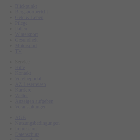
Bücherspenden für den Bücher-Flohmarkt können gerne
Blickpunkt
Bergsportbericht
vorher im Pfarramt abgegeben werden.
Geld & Leben
Pflege
Italien
Wintersport
Gesundheit
Motorsport
TV
Service
Hilfe
Kontakt
Vereineportal
AZ-Leserreisen
Karriere
Wetter
Anzeigen aufgeben
Veranstaltungen
AGB
Nutzungsbedingungen
Impressum
Datenschutz
Privatsphäre