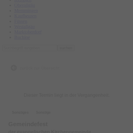
Oberallgäu
Memmingen
Kaufbeuren
Füssen
Westallgäu
Marktoberdorf
Buchloe
suchen
zurück zur Übersicht
Dieser Termin liegt in der Vergangenheit.
Sonstiges
Sonstige
Gemeindefest
der evangelischen Kirchengemeinde