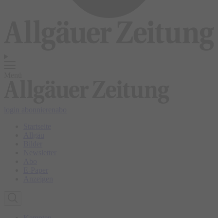
Menü
login
abonnieren
abo
Startseite
Allgäu
Bilder
Newsletter
Abo
E-Paper
Anzeigen
Kempten