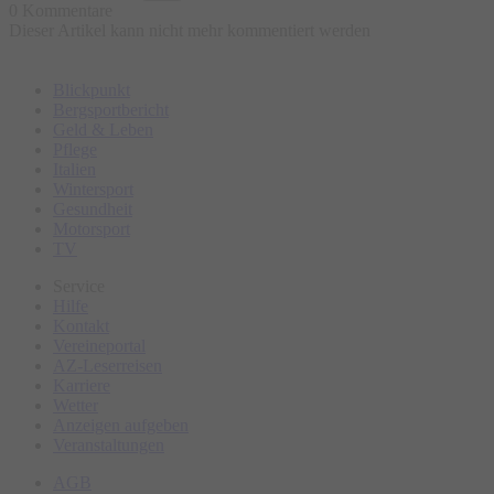
0 Kommentare
- Badesachen
Dieser Artikel kann nicht mehr kommentiert werden
- Teilnahmebetrag in bar
Blickpunkt
Anmeldung in der Gästeinformation Sulzberg erforderlich
Bergsportbericht
unter Tel. 08376 / 9201-19.
Geld & Leben
Pflege
bei Bedarf anderer Tag möglich (mind. 4 Teilnehmer ab 16
Italien
Jahren)
Wintersport
Gesundheit
Motorsport
TV
Service
Hilfe
Kontakt
Vereineportal
AZ-Leserreisen
Karriere
Wetter
Anzeigen aufgeben
Veranstaltungen
AGB