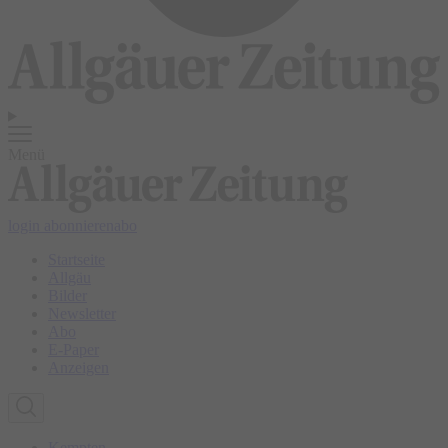
Menü
login
abonnieren
abo
Startseite
Allgäu
Bilder
Newsletter
Abo
E-Paper
Anzeigen
Kempten