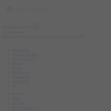
und Menschen, die zum Reiten plötzlich keine Pferde mehr
brauchen.
zurück zur Übersicht
GameChanger by Bastian Bielendorfer.
Ein Abend voller Lacher, Lebensweisheiten und
Diskutieren Sie mit
Laktoseintoleranz.
0 Kommentare
Dieser Artikel kann nicht mehr kommentiert werden
Blickpunkt
Bergsportbericht
Geld & Leben
Pflege
Italien
Wintersport
Gesundheit
Motorsport
TV
Service
Hilfe
Kontakt
Vereineportal