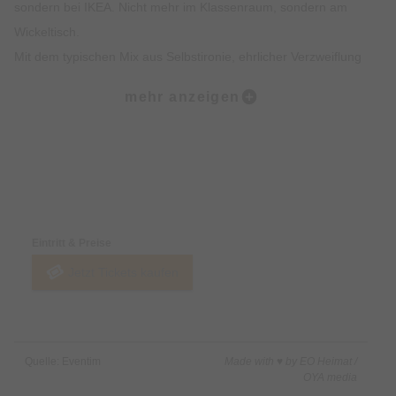
sondern bei IKEA. Nicht mehr im Klassenraum, sondern am
Wickeltisch.
Mit dem typischen Mix aus Selbstironie, ehrlicher Verzweiflung
und entwaffnendem Humor berichtet Bielendorfer davon, wie
mehr anzeigen
es ist, wenn die Freunde sich scheiden lassen, während man
selbst noch überlegt, ob man überhaupt erwachsen ist. Wenn
man auf dem Musikfestival auf einmal gesiezt wird und man
mit Anfang 40 morgens plötzlich die Reste der eigenen Frisur
Preise & Zahlungsoptionen
auf dem Kopfkissen findet. „Früher war alles besser“ haben
mal die eigenen Großeltern gesagt, jetzt erwischt man sich
Eintritt & Preise
selbst dabei.
Jetzt Tickets kaufen
„GameChanger“ by Bastian Bielendorfer ist ein Blick auf die
absurdesten Veränderungen unseres Lebens, die jeden Tag
mehr zu werden scheinen.
Von der KI, die unsere Bewerbungen schreibt, Lifestylegurus,
Quelle: Eventim
Made with ♥ by EO Heimat /
die uns ihre Kalenderweisheiten auf Social-Media verkaufen
OYA media