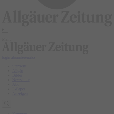
Menü
login
abonnieren
abo
Startseite
Allgäu
Bilder
Newsletter
Abo
E-Paper
Anzeigen
Kempten