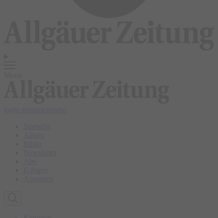
Menü
login
abonnieren
abo
Startseite
Allgäu
Bilder
Newsletter
Abo
E-Paper
Anzeigen
Kempten