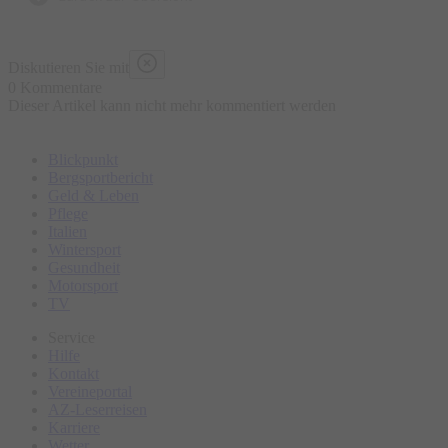
Diskutieren Sie mit
0 Kommentare
Dieser Artikel kann nicht mehr kommentiert werden
Blickpunkt
Bergsportbericht
Geld & Leben
Pflege
Italien
Wintersport
Gesundheit
Motorsport
TV
Service
Hilfe
Kontakt
Vereineportal
AZ-Leserreisen
Karriere
Wetter