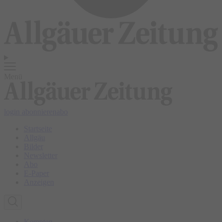
Menü
login
abonnieren
abo
Startseite
Allgäu
Bilder
Newsletter
Abo
E-Paper
Anzeigen
Kempten