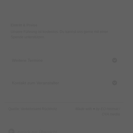
Preise & Zahlungsoptionen
Eintritt & Preise
Unsere Führung ist kostenlos. Du kannst uns gerne mit einer
Spende unterstützen.
Weitere Termine
Kontakt zum Veranstalter
Quelle: Verkehrsamt Rückholz
Made with ♥ by EO Heimat /
OYA media
zurück zur Übersicht