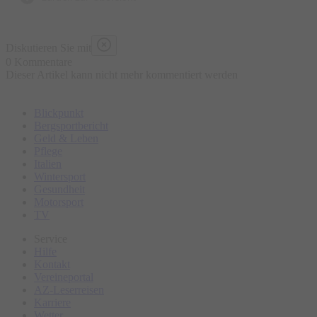
Diskutieren Sie mit
0 Kommentare
Dieser Artikel kann nicht mehr kommentiert werden
Blickpunkt
Bergsportbericht
Geld & Leben
Pflege
Italien
Wintersport
Gesundheit
Motorsport
TV
Service
Hilfe
Kontakt
Vereineportal
AZ-Leserreisen
Karriere
Wetter