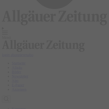
Menü
login
abonnieren
abo
Startseite
Allgäu
Bilder
Newsletter
Abo
E-Paper
Anzeigen
Kempten