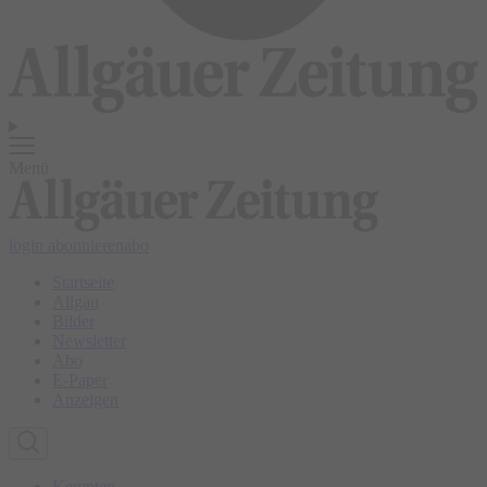
Menü
login
abonnieren
abo
Startseite
Allgäu
Bilder
Newsletter
Abo
E-Paper
Anzeigen
Kempten