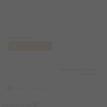
Preise & Zahlungsoptionen
Eintritt & Preise
Jetzt Tickets kaufen
Made with ♥ by EO Heimat /
OYA media
zurück zur Übersicht
Diskutieren Sie mit