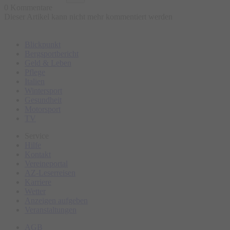
0 Kommentare
Dieser Artikel kann nicht mehr kommentiert werden
Blickpunkt
Bergsportbericht
Geld & Leben
Pflege
Italien
Wintersport
Gesundheit
Motorsport
TV
Service
Hilfe
Kontakt
Vereineportal
AZ-Leserreisen
Karriere
Wetter
Anzeigen aufgeben
Veranstaltungen
AGB