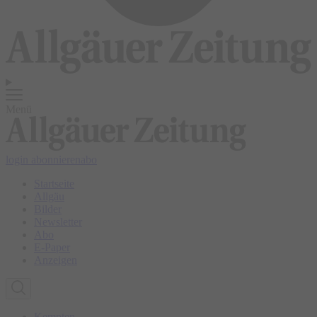
Menü
login
abonnieren
abo
Startseite
Allgäu
Bilder
Newsletter
Abo
E-Paper
Anzeigen
Kempten