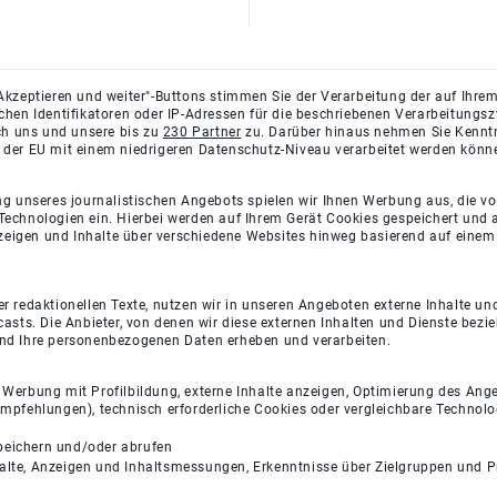
Akzeptieren und weiter"-Buttons stimmen Sie der Verarbeitung der auf Ihrem
ichen Identifikatoren oder IP-Adressen für die beschriebenen Verarbeitun
rch uns und unsere bis zu
230 Partner
zu. Darüber hinaus nehmen Sie Kenntni
 der EU mit einem niedrigeren Datenschutz-Niveau verarbeitet werden könn
ng unseres journalistischen Angebots spielen wir Ihnen Werbung aus, die v
Technologien ein. Hierbei werden auf Ihrem Gerät Cookies gespeichert und
eigen und Inhalte über verschiedene Websites hinweg basierend auf einem 
 redaktionellen Texte, nutzen wir in unseren Angeboten externe Inhalte und
casts. Die Anbieter, von denen wir diese externen Inhalten und Dienste bezi
und Ihre personenbezogenen Daten erheben und verarbeiten.
e Werbung mit Profilbildung, externe Inhalte anzeigen, Optimierung des An
empfehlungen), technisch erforderliche Cookies oder vergleichbare Technolo
peichern und/oder abrufen
halte, Anzeigen und Inhaltsmessungen, Erkenntnisse über Zielgruppen und 