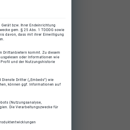
 Gerät bzw. Ihrer Endeinrichtung
gszwecke gem. § 25 Abs. 1 TDDDG sowie
s davon, dass mit ihrer Einwilligung
en.
on Drittanbietern kommt. Zu diesem
 ausgelesen oder Informationen wie
Profil und der Nutzungshistorie
 Dienste Dritter („Embeds“) wie
ehen, können ggf. Informationen auf
gebots (Nutzungsanalyse,
gien. Die Verarbeitungszwecke für
Produktentwicklungen