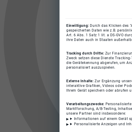
Einwilligung:
Durch das Klicken des "
gespeicherten Daten wie z.B. persönl
Art. 6 Abs. 1 Satz 1 lit. a DS-GVO du
ihre Daten auch in Staaten außerhalb
Tracking durch Dritte:
Zur Finanzieru
Zweck setzen diese Dienste Tracking-
die Gerätekennung abgerufen, um Anz
personalisiert auszuspielen.
Externe Inhalte:
Zur Ergänzung unserer
interaktive Grafiken, Videos oder Pod
Ihrem Gerät speichern oder abrufen 
Verarbeitungszwecke:
Personalisiert
Marktforschung, A/B-Testing, Inhalts
unsere Partner sind insbesondere:
Informationen auf einem Gerät s
Personalisierte Anzeigen und In