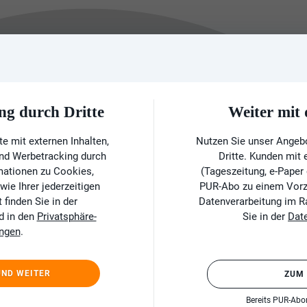
ng durch Dritte
Weiter mi
e mit externen Inhalten,
Nutzen Sie unser Angeb
und Werbetracking durch
Dritte. Kunden mit
rmationen zu Cookies,
(Tageszeitung, e-Paper
ie Ihrer jederzeitigen
PUR-Abo zu einem Vorzu
finden Sie in der
Datenverarbeitung im 
d in den
Privatsphäre-
Sie in der
Dat
ungen
.
UND WEITER
ZUM
Bereits PUR-Ab