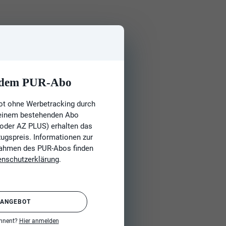
t dem PUR-Abo
ot ohne Werbetracking durch
 einem bestehenden Abo
 oder AZ PLUS) erhalten das
gspreis. Informationen zur
Rahmen des PUR-Abos finden
enschutzerklärung
.
 ANGEBOT
onnent?
Hier anmelden