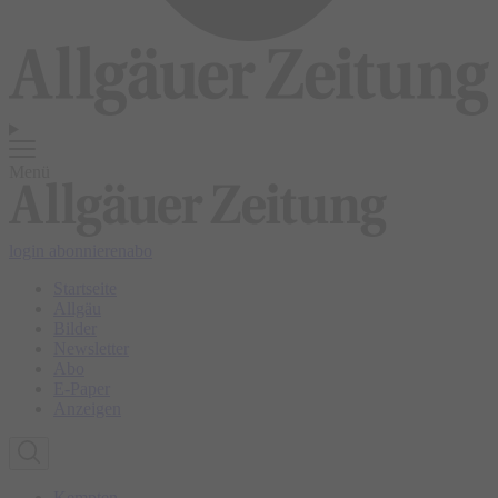
Menü
login
abonnieren
abo
Startseite
Allgäu
Bilder
Newsletter
Abo
E-Paper
Anzeigen
Kempten