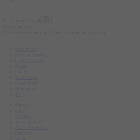
herausragende Interpretin der Copla und des Flamenco, die
für ihre überraschende stimmliche Kraft und technische
Diskutieren Sie mit
Präzision bekannt ist. Begleitet wird sie von einem Ensemble
0 Kommentare
Dieser Artikel kann nicht mehr kommentiert werden
spanischer Spitzenmusiker: Erleben Sie die hypnotisierende
Kraft des authentischen Tanzes aus Andalusien und Madrid.
Blickpunkt
Bergsportbericht
Geld & Leben
Pflege
Italien
Wintersport
Gesundheit
Motorsport
TV
Service
Hilfe
Kontakt
Vereineportal
AZ-Leserreisen
Karriere
Wetter