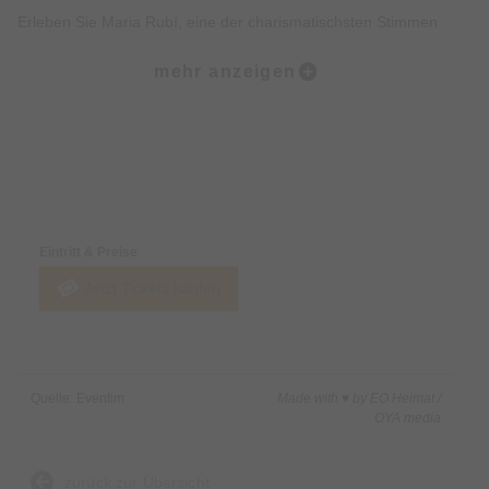
Erleben Sie Maria Rubí, eine der charismatischsten Stimmen
Spaniens, in einem Abend voller Emotionen, Freude und
mehr anzeigen
Leidenschaft. Maria bereitet derzeit die größte Flamenco-
Tournee Deutschlands vor: Mit über 60 Konzerten zwischen
September 2026 und April 2027 wird sie in allen Regionen des
Landes zu Gast sein – von intimen Locations bis hin zu
Preise & Zahlungsoptionen
renommierten Top-Sälen. Eine Show, die darauf wartet, das
Publikum in ganz Deutschland zu begeistern.
Eintritt & Preise
Jetzt Tickets kaufen
In einem intimen, aber kraftvollen Setting nimmt Maria Sie mit
auf eine Reise durch die reiche Vielfalt des Flamenco – voller
unerwarteter Momente, vom Lachen bis zu den Tränen. Ein
Abend, an dem die Barriere zwischen Bühne und Publikum
Quelle: Eventim
Made with ♥ by EO Heimat /
verschwindet.
OYA media
Maria Rubí & Band: Im Mittelpunkt steht Maria Rubí, eine
zurück zur Übersicht