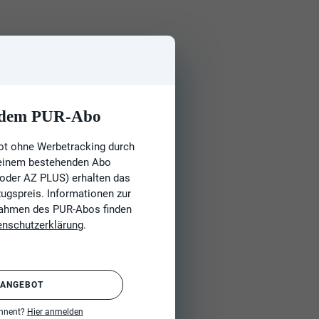
t dem PUR-Abo
ot ohne Werbetracking durch
 einem bestehenden Abo
 oder AZ PLUS) erhalten das
gspreis. Informationen zur
Rahmen des PUR-Abos finden
enschutzerklärung
.
 ANGEBOT
onnent?
Hier anmelden