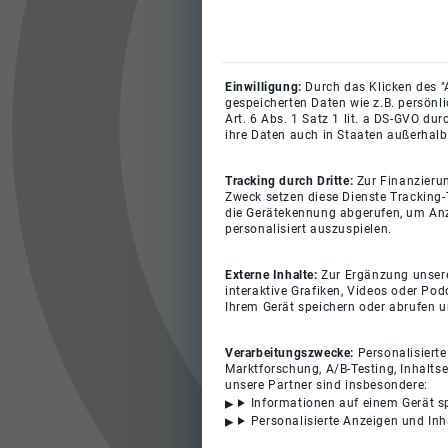
Einwilligung:
Durch das Klicken des "
gespeicherten Daten wie z.B. persönl
Art. 6 Abs. 1 Satz 1 lit. a DS-GVO du
ihre Daten auch in Staaten außerhalb
Tracking durch Dritte:
Zur Finanzieru
Zweck setzen diese Dienste Tracking-
die Gerätekennung abgerufen, um Anz
personalisiert auszuspielen.
Externe Inhalte:
Zur Ergänzung unserer
interaktive Grafiken, Videos oder Pod
Ihrem Gerät speichern oder abrufen 
Verarbeitungszwecke:
Personalisiert
Marktforschung, A/B-Testing, Inhalts
unsere Partner sind insbesondere:
Informationen auf einem Gerät s
Personalisierte Anzeigen und In