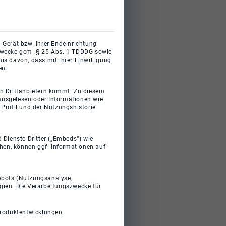
 Gerät bzw. Ihrer Endeinrichtung
gszwecke gem. § 25 Abs. 1 TDDDG sowie
s davon, dass mit ihrer Einwilligung
en.
on Drittanbietern kommt. Zu diesem
 ausgelesen oder Informationen wie
Profil und der Nutzungshistorie
 Dienste Dritter („Embeds“) wie
ehen, können ggf. Informationen auf
gebots (Nutzungsanalyse,
gien. Die Verarbeitungszwecke für
Produktentwicklungen