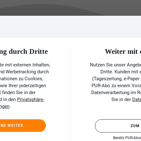
ng durch Dritte
Weiter mi
e mit externen Inhalten,
Nutzen Sie unser Angeb
und Werbetracking durch
Dritte. Kunden mit
rmationen zu Cookies,
(Tageszeitung, e-Paper
ie Ihrer jederzeitigen
PUR-Abo zu einem Vorzu
finden Sie in der
Datenverarbeitung im 
d in den
Privatsphäre-
Sie in der
Dat
ungen
.
UND WEITER
ZUM
Bereits PUR-Ab