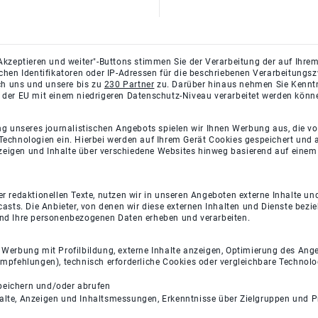
Akzeptieren und weiter"-Buttons stimmen Sie der Verarbeitung der auf Ihrem
ichen Identifikatoren oder IP-Adressen für die beschriebenen Verarbeitun
rch uns und unsere bis zu
230 Partner
zu. Darüber hinaus nehmen Sie Kenntni
 der EU mit einem niedrigeren Datenschutz-Niveau verarbeitet werden könn
ng unseres journalistischen Angebots spielen wir Ihnen Werbung aus, die v
Technologien ein. Hierbei werden auf Ihrem Gerät Cookies gespeichert und
eigen und Inhalte über verschiedene Websites hinweg basierend auf einem 
 redaktionellen Texte, nutzen wir in unseren Angeboten externe Inhalte und
casts. Die Anbieter, von denen wir diese externen Inhalten und Dienste bezi
und Ihre personenbezogenen Daten erheben und verarbeiten.
e Werbung mit Profilbildung, externe Inhalte anzeigen, Optimierung des An
empfehlungen), technisch erforderliche Cookies oder vergleichbare Technolo
peichern und/oder abrufen
halte, Anzeigen und Inhaltsmessungen, Erkenntnisse über Zielgruppen und 