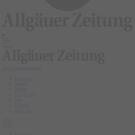
Menü
login
abonnieren
abo
Startseite
Allgäu
Bilder
Newsletter
Abo
E-Paper
Anzeigen
Kempten