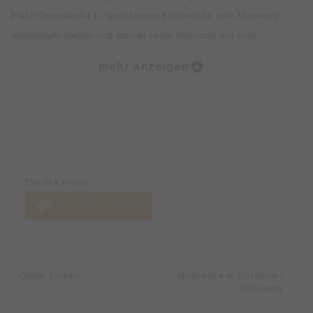
Field Commander C. lässt Leonard Cohen für tolle Momente
wiederauferstehen und schickt seine Besucher auf eine
einzigartige Zeitreise mit den Texten und Liedern eines der
mehr anzeigen
größten Musikpoeten des 20. Jahrhunderts - live!
Es gibt zwei Programme von Field Commander C. in
unterschiedlicher Besetzung:
Preise & Zahlungsoptionen
Tour of 1979
Eintritt & Preise
Leonard Cohens Live Auftritte gegen Ende der 70er Jahre sind
Jetzt Tickets kaufen
legendär und gelten für viele Cohen Fans als die besten in
seiner langen, musikalischen Laufbahn.
Die gefeierten Konzerte mit großer Besetzung wurden im erst
2001 erschienenen Album „Field Commander Cohen“
Quelle: Eventim
Made with ♥ by EO Heimat /
eindrucksvoll dokumentiert, welches „Field Commander C.“
OYA media
den Namen gab.