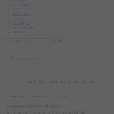
Oberallgäu
Memmingen
Kaufbeuren
Füssen
Westallgäu
Marktoberdorf
Buchloe
suchen
zurück zur Übersicht
Dieser Termin liegt in der Vergangenheit.
Sonstiges
Vereinsfest
Sonstiges
Feuerwehrfest Rieden
Mit buntem Programm, Essen und Musik