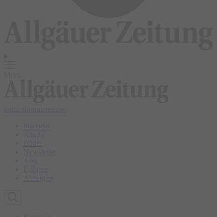
Menü
login
abonnieren
abo
Startseite
Allgäu
Bilder
Newsletter
Abo
E-Paper
Anzeigen
Kempten