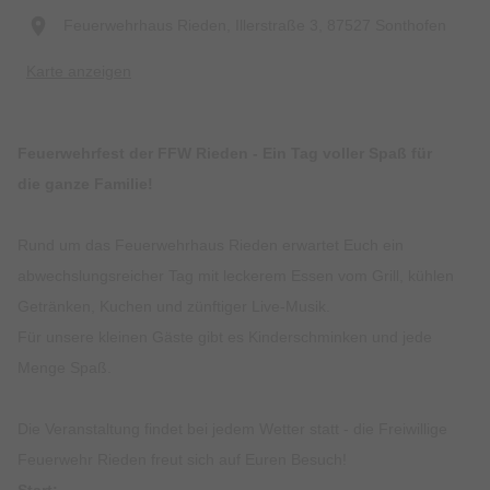
Feuerwehrhaus Rieden, Illerstraße 3, 87527 Sonthofen
Karte anzeigen
Feuerwehrfest der FFW Rieden - Ein Tag voller Spaß für
die ganze Familie!
Rund um das Feuerwehrhaus Rieden erwartet Euch ein
abwechslungsreicher Tag mit leckerem Essen vom Grill, kühlen
Getränken, Kuchen und zünftiger Live-Musik.
Für unsere kleinen Gäste gibt es Kinderschminken und jede
Menge Spaß.
Die Veranstaltung findet bei jedem Wetter statt - die Freiwillige
Feuerwehr Rieden freut sich auf Euren Besuch!
Start: