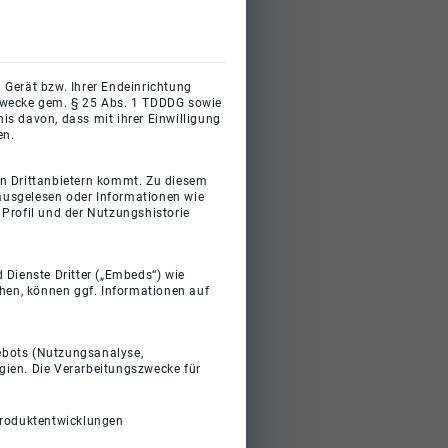
 Gerät bzw. Ihrer Endeinrichtung
gszwecke gem. § 25 Abs. 1 TDDDG sowie
s davon, dass mit ihrer Einwilligung
en.
on Drittanbietern kommt. Zu diesem
 ausgelesen oder Informationen wie
Profil und der Nutzungshistorie
 Dienste Dritter („Embeds“) wie
ehen, können ggf. Informationen auf
gebots (Nutzungsanalyse,
gien. Die Verarbeitungszwecke für
Produktentwicklungen