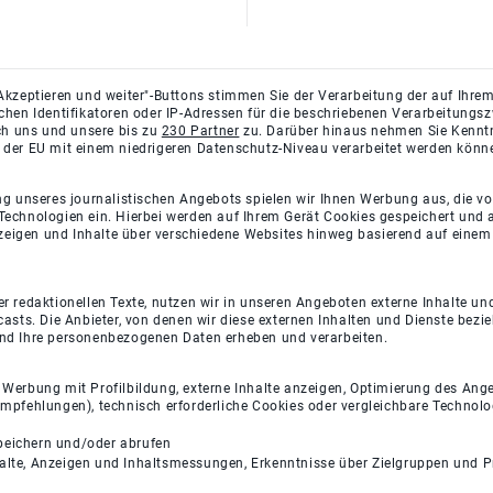
Akzeptieren und weiter"-Buttons stimmen Sie der Verarbeitung der auf Ihrem
ichen Identifikatoren oder IP-Adressen für die beschriebenen Verarbeitun
rch uns und unsere bis zu
230 Partner
zu. Darüber hinaus nehmen Sie Kenntni
 der EU mit einem niedrigeren Datenschutz-Niveau verarbeitet werden könn
ng unseres journalistischen Angebots spielen wir Ihnen Werbung aus, die v
Technologien ein. Hierbei werden auf Ihrem Gerät Cookies gespeichert und
eigen und Inhalte über verschiedene Websites hinweg basierend auf einem 
 redaktionellen Texte, nutzen wir in unseren Angeboten externe Inhalte und
casts. Die Anbieter, von denen wir diese externen Inhalten und Dienste bezi
und Ihre personenbezogenen Daten erheben und verarbeiten.
e Werbung mit Profilbildung, externe Inhalte anzeigen, Optimierung des An
empfehlungen), technisch erforderliche Cookies oder vergleichbare Technolo
peichern und/oder abrufen
halte, Anzeigen und Inhaltsmessungen, Erkenntnisse über Zielgruppen und 