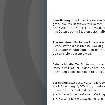
Einwilligung:
Durch das Klicken des "
gespeicherten Daten wie z.B. persönl
Art. 6 Abs. 1 Satz 1 lit. a DS-GVO du
ihre Daten auch in Staaten außerhalb
Tracking durch Dritte:
Zur Finanzieru
Zweck setzen diese Dienste Tracking-
die Gerätekennung abgerufen, um Anz
personalisiert auszuspielen.
Externe Inhalte:
Zur Ergänzung unserer
interaktive Grafiken, Videos oder Pod
Ihrem Gerät speichern oder abrufen 
Verarbeitungszwecke:
Personalisiert
Marktforschung, A/B-Testing, Inhalts
unsere Partner sind insbesondere:
Informationen auf einem Gerät s
Personalisierte Anzeigen und In