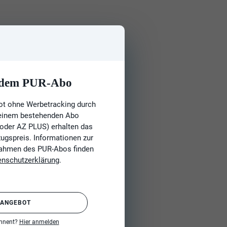
t dem PUR-Abo
ot ohne Werbetracking durch
 einem bestehenden Abo
 oder AZ PLUS) erhalten das
gspreis. Informationen zur
Rahmen des PUR-Abos finden
enschutzerklärung
.
 ANGEBOT
onnent?
Hier anmelden