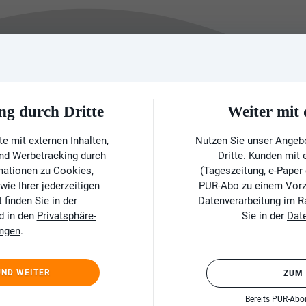
ng durch Dritte
Weiter mi
e mit externen Inhalten,
Nutzen Sie unser Angeb
und Werbetracking durch
Dritte. Kunden mit
rmationen zu Cookies,
(Tageszeitung, e-Paper
ie Ihrer jederzeitigen
PUR-Abo zu einem Vorzu
finden Sie in der
Datenverarbeitung im 
d in den
Privatsphäre-
Sie in der
Dat
ungen
.
UND WEITER
ZUM
Bereits PUR-Ab