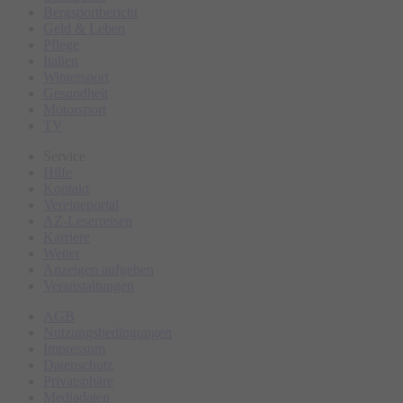
Bergsportbericht
Geld & Leben
Pflege
Italien
Wintersport
Gesundheit
Motorsport
TV
Service
Hilfe
Kontakt
Vereineportal
AZ-Leserreisen
Karriere
Wetter
Anzeigen aufgeben
Veranstaltungen
AGB
Nutzungsbedingungen
Impressum
Datenschutz
Privatsphäre
Mediadaten