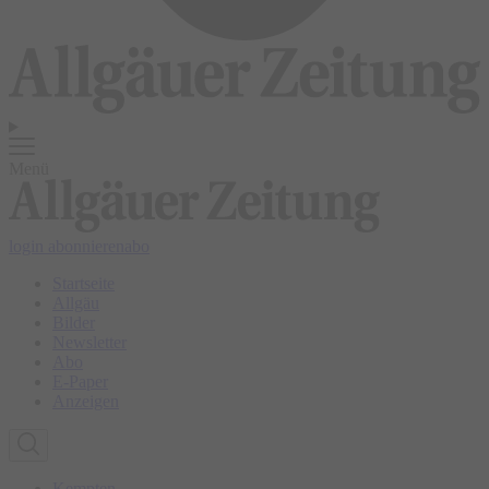
Menü
login
abonnieren
abo
Startseite
Allgäu
Bilder
Newsletter
Abo
E-Paper
Anzeigen
Kempten