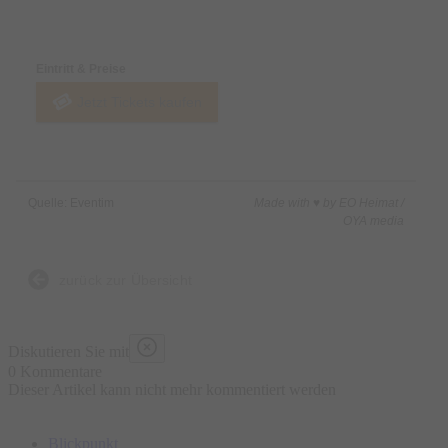
Preise & Zahlungsoptionen
Eintritt & Preise
Jetzt Tickets kaufen
Quelle: Eventim
Made with ♥ by EO Heimat /
OYA media
zurück zur Übersicht
Diskutieren Sie mit
0 Kommentare
Dieser Artikel kann nicht mehr kommentiert werden
Blickpunkt