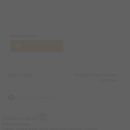
Preise & Zahlungsoptionen
Eintritt & Preise
Jetzt Tickets kaufen
Quelle: Eventim
Made with ♥ by EO Heimat /
OYA media
zurück zur Übersicht
Diskutieren Sie mit
0 Kommentare
Dieser Artikel kann nicht mehr kommentiert werden