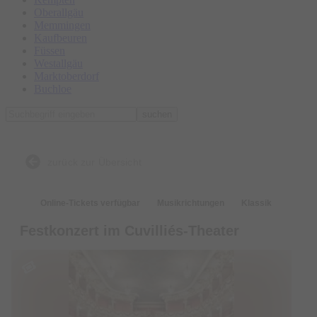
Oberallgäu
Memmingen
Kaufbeuren
Füssen
Westallgäu
Marktoberdorf
Buchloe
suchen
zurück zur Übersicht
Online-Tickets verfügbar
Musikrichtungen
Klassik
Festkonzert im Cuvilliés-Theater