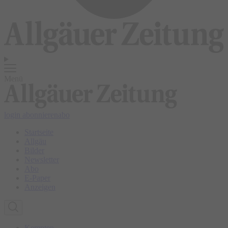
Menü
login
abonnieren
abo
Startseite
Allgäu
Bilder
Newsletter
Abo
E-Paper
Anzeigen
Kempten