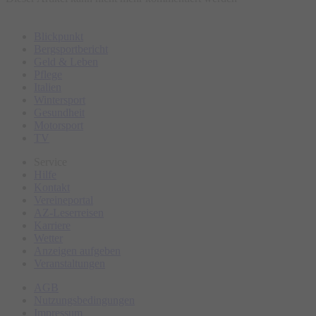
Blickpunkt
Bergsportbericht
Geld & Leben
Pflege
Italien
Wintersport
Gesundheit
Motorsport
TV
Service
Hilfe
Kontakt
Vereineportal
AZ-Leserreisen
Karriere
Wetter
Anzeigen aufgeben
Veranstaltungen
AGB
Nutzungsbedingungen
Impressum