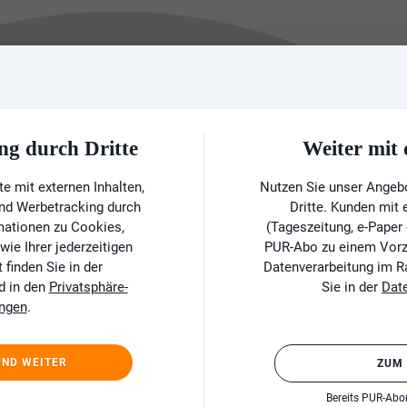
ng durch Dritte
Weiter mi
e mit externen Inhalten,
Nutzen Sie unser Angeb
und Werbetracking durch
Dritte. Kunden mit
rmationen zu Cookies,
(Tageszeitung, e-Paper
ie Ihrer jederzeitigen
PUR-Abo zu einem Vorzu
finden Sie in der
Datenverarbeitung im 
d in den
Privatsphäre-
Sie in der
Dat
ungen
.
UND WEITER
ZUM
Bereits PUR-Ab