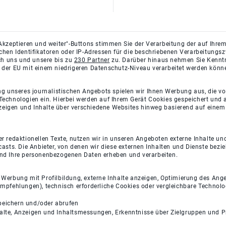
Akzeptieren und weiter"-Buttons stimmen Sie der Verarbeitung der auf Ihrem
ichen Identifikatoren oder IP-Adressen für die beschriebenen Verarbeitun
rch uns und unsere bis zu
230 Partner
zu. Darüber hinaus nehmen Sie Kenntni
 der EU mit einem niedrigeren Datenschutz-Niveau verarbeitet werden könn
ng unseres journalistischen Angebots spielen wir Ihnen Werbung aus, die v
Technologien ein. Hierbei werden auf Ihrem Gerät Cookies gespeichert und
eigen und Inhalte über verschiedene Websites hinweg basierend auf einem 
 redaktionellen Texte, nutzen wir in unseren Angeboten externe Inhalte und
casts. Die Anbieter, von denen wir diese externen Inhalten und Dienste bezi
und Ihre personenbezogenen Daten erheben und verarbeiten.
e Werbung mit Profilbildung, externe Inhalte anzeigen, Optimierung des An
empfehlungen), technisch erforderliche Cookies oder vergleichbare Technolo
peichern und/oder abrufen
halte, Anzeigen und Inhaltsmessungen, Erkenntnisse über Zielgruppen und 