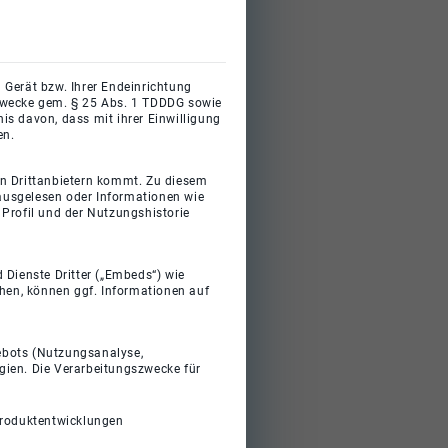
 Gerät bzw. Ihrer Endeinrichtung
gszwecke gem. § 25 Abs. 1 TDDDG sowie
s davon, dass mit ihrer Einwilligung
en.
on Drittanbietern kommt. Zu diesem
 ausgelesen oder Informationen wie
Profil und der Nutzungshistorie
 Dienste Dritter („Embeds“) wie
ehen, können ggf. Informationen auf
gebots (Nutzungsanalyse,
gien. Die Verarbeitungszwecke für
Produktentwicklungen