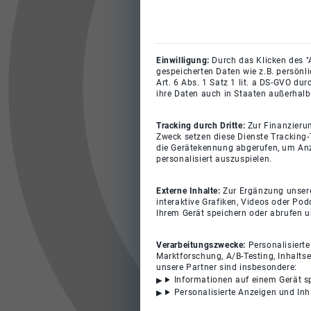
Einwilligung:
Durch das Klicken des "
gespeicherten Daten wie z.B. persönl
Art. 6 Abs. 1 Satz 1 lit. a DS-GVO du
ihre Daten auch in Staaten außerhalb
Tracking durch Dritte:
Zur Finanzieru
Zweck setzen diese Dienste Tracking-
die Gerätekennung abgerufen, um Anz
personalisiert auszuspielen.
Externe Inhalte:
Zur Ergänzung unserer
interaktive Grafiken, Videos oder Pod
Ihrem Gerät speichern oder abrufen 
Verarbeitungszwecke:
Personalisiert
Marktforschung, A/B-Testing, Inhalts
unsere Partner sind insbesondere:
Informationen auf einem Gerät s
Personalisierte Anzeigen und In