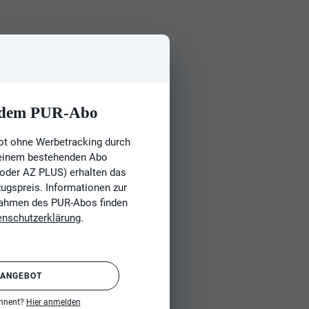
t dem PUR-Abo
ot ohne Werbetracking durch
 einem bestehenden Abo
 oder AZ PLUS) erhalten das
gspreis. Informationen zur
Rahmen des PUR-Abos finden
enschutzerklärung
.
 ANGEBOT
onnent?
Hier anmelden