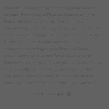
Erlebe den Familientag in der Therme Oberstdorf: Badespaß
für Kinder, Entspannung für Eltern und Sauna für die ganze
Familie. *Ein besonderes Highlight: Sauna für Kinder und
Familien* Ein echtes Highlight des Familientags in der Therme
Oberstdorf ist der Zugang zur Saunalandschaft für Kinder. An
diesem Tag dürfen auch Kinder unter 16 Jahren –
selbstverständlich in Begleitung der Eltern – die Sauna
erleben. Dabei entscheidet jede Familie selbst, ob sie die
Sauna mit oder ohne Textilien nutzen möchte. *Der Familientag
findet regelmäßig, einmal im Monat statt* – ideal für einen
Familienausflug nach Oberstdorf. Freue Dich auf attraktive
Vorteile für Familien: • 3 Stunden bezahlen – den ganzen Tag
bleiben • Vergünstigtes Kids-Menü • Abnahme des
mehr anzeigen
Seepferdchens (Schwimmabzeichen) • Familienfreundliche
Aktionen und kleine Überraschungen