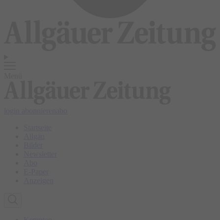
Menü
login
abonnieren
abo
Startseite
Allgäu
Bilder
Newsletter
Abo
E-Paper
Anzeigen
Kempten