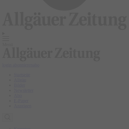
Menü
login
abonnieren
abo
Startseite
Allgäu
Bilder
Newsletter
Abo
E-Paper
Anzeigen
Kempten