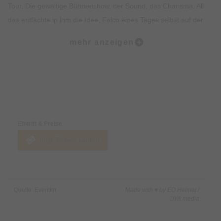
Tour. Die gewaltige Bühnenshow, der Sound, das Charisma. All
das entfachte in ihm die Idee, Falco eines Tages selbst auf der
Bühne zu verkörpern.
mehr anzeigen
Was als Vision begann, wurde zur Leidenschaft und zur
Tribute-Konzert-Show:
The Spirit of Falco, eine 120-minütige Konzertreise durch
Falcos größtes Vermächtnis.
Preise & Zahlungsoptionen
Das ultimative Tribute-Concert:
Von Rock Me Amadeus über Der Kommissar, Jeanny, Vienna
Eintritt & Preise
Calling, Junge Römer, Data de Groove bis Out of the Dark:
Jetzt Tickets kaufen
Hans-Peter Gill liefert eine mitreißende Performance, die das
Publikum
begeistert, bewegt und zum Mitsingen bringt.
Diese Tribute-Shows sind keine Kopie. Sie sind eine Hommage
Quelle: Eventim
Made with ♥ by EO Heimat /
mit Seele:
OYA media
Rockig, laut, leidenschaftlich und voller Gefühl.