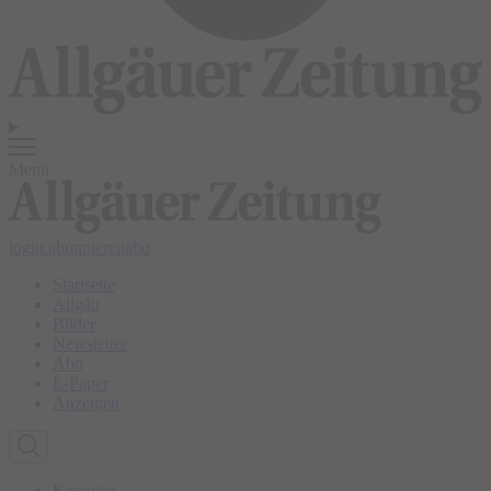
Menü
login
abonnieren
abo
Startseite
Allgäu
Bilder
Newsletter
Abo
E-Paper
Anzeigen
Kempten