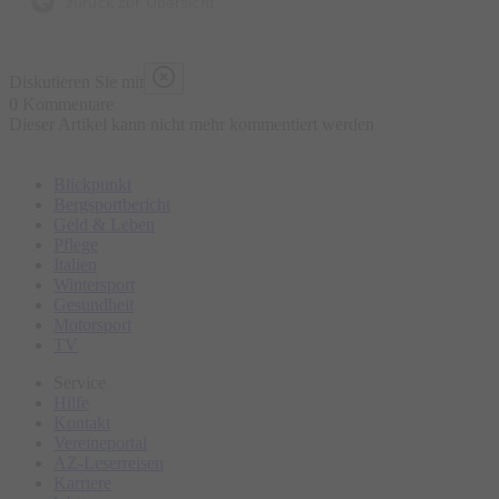
zurück zur Übersicht
Diskutieren Sie mit
0 Kommentare
Dieser Artikel kann nicht mehr kommentiert werden
Blickpunkt
Bergsportbericht
Geld & Leben
Pflege
Italien
Wintersport
Gesundheit
Motorsport
TV
Service
Hilfe
Kontakt
Vereineportal
AZ-Leserreisen
Karriere