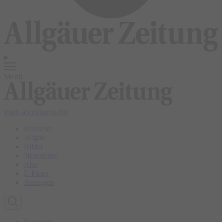
Menü
login
abonnieren
abo
Startseite
Allgäu
Bilder
Newsletter
Abo
E-Paper
Anzeigen
Kempten