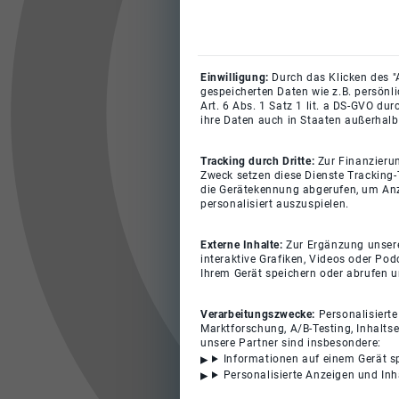
Einwilligung:
Durch das Klicken des "
gespeicherten Daten wie z.B. persönl
Art. 6 Abs. 1 Satz 1 lit. a DS-GVO du
ihre Daten auch in Staaten außerhalb
Tracking durch Dritte:
Zur Finanzieru
Zweck setzen diese Dienste Tracking-
die Gerätekennung abgerufen, um Anz
personalisiert auszuspielen.
Externe Inhalte:
Zur Ergänzung unserer
interaktive Grafiken, Videos oder Pod
Ihrem Gerät speichern oder abrufen 
Verarbeitungszwecke:
Personalisiert
Marktforschung, A/B-Testing, Inhalts
unsere Partner sind insbesondere:
Informationen auf einem Gerät s
Personalisierte Anzeigen und In