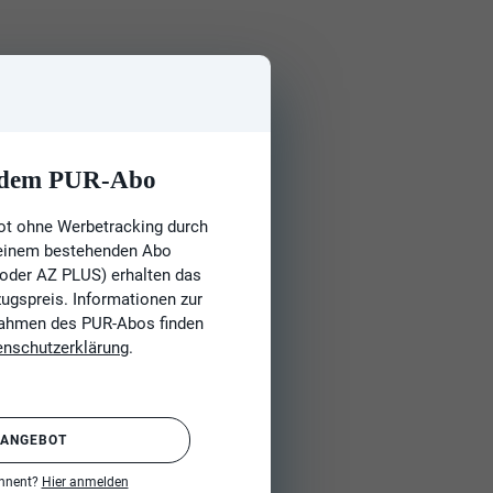
t dem PUR-Abo
ot ohne Werbetracking durch
 einem bestehenden Abo
 oder AZ PLUS) erhalten das
gspreis. Informationen zur
Rahmen des PUR-Abos finden
enschutzerklärung
.
 ANGEBOT
onnent?
Hier anmelden