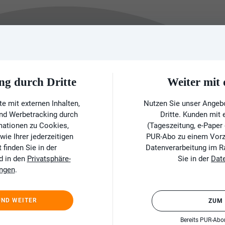
ng durch Dritte
Weiter mi
e mit externen Inhalten,
Nutzen Sie unser Angeb
und Werbetracking durch
Dritte. Kunden mit
rmationen zu Cookies,
(Tageszeitung, e-Paper
ie Ihrer jederzeitigen
PUR-Abo zu einem Vorzu
finden Sie in der
Datenverarbeitung im 
d in den
Privatsphäre-
Sie in der
Dat
ungen
.
UND WEITER
ZUM
Bereits PUR-Ab