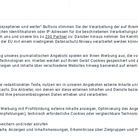
Akzeptieren und weiter"-Buttons stimmen Sie der Verarbeitung der auf Ihrem
ichen Identifikatoren oder IP-Adressen für die beschriebenen Verarbeitun
rch uns und unsere bis zu
230 Partner
zu. Darüber hinaus nehmen Sie Kenntni
 der EU mit einem niedrigeren Datenschutz-Niveau verarbeitet werden könn
ng unseres journalistischen Angebots spielen wir Ihnen Werbung aus, die v
Technologien ein. Hierbei werden auf Ihrem Gerät Cookies gespeichert und
eigen und Inhalte über verschiedene Websites hinweg basierend auf einem 
 redaktionellen Texte, nutzen wir in unseren Angeboten externe Inhalte und
casts. Die Anbieter, von denen wir diese externen Inhalten und Dienste bezi
und Ihre personenbezogenen Daten erheben und verarbeiten.
e Werbung mit Profilbildung, externe Inhalte anzeigen, Optimierung des An
empfehlungen), technisch erforderliche Cookies oder vergleichbare Technolo
peichern und/oder abrufen
halte, Anzeigen und Inhaltsmessungen, Erkenntnisse über Zielgruppen und 