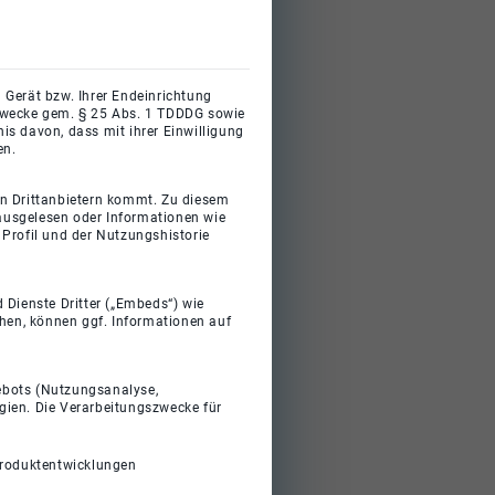
 Gerät bzw. Ihrer Endeinrichtung
gszwecke gem. § 25 Abs. 1 TDDDG sowie
s davon, dass mit ihrer Einwilligung
en.
on Drittanbietern kommt. Zu diesem
 ausgelesen oder Informationen wie
Profil und der Nutzungshistorie
 Dienste Dritter („Embeds“) wie
ehen, können ggf. Informationen auf
gebots (Nutzungsanalyse,
gien. Die Verarbeitungszwecke für
Produktentwicklungen