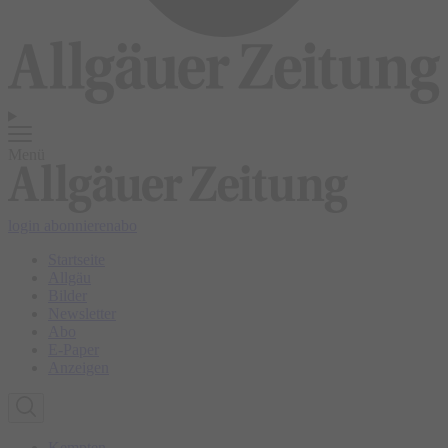
Menü
login
abonnieren
abo
Startseite
Allgäu
Bilder
Newsletter
Abo
E-Paper
Anzeigen
Kempten