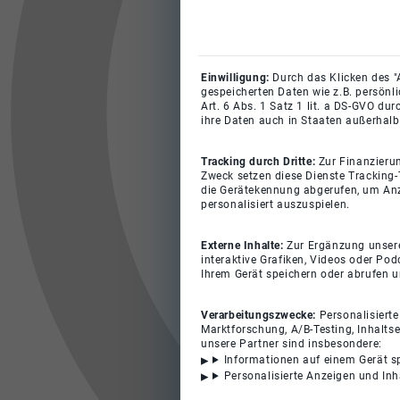
Einwilligung:
Durch das Klicken des "
gespeicherten Daten wie z.B. persönl
Art. 6 Abs. 1 Satz 1 lit. a DS-GVO du
ihre Daten auch in Staaten außerhalb
Tracking durch Dritte:
Zur Finanzieru
Zweck setzen diese Dienste Tracking-
die Gerätekennung abgerufen, um Anz
personalisiert auszuspielen.
Externe Inhalte:
Zur Ergänzung unserer
interaktive Grafiken, Videos oder Pod
Ihrem Gerät speichern oder abrufen 
Verarbeitungszwecke:
Personalisiert
Marktforschung, A/B-Testing, Inhalts
unsere Partner sind insbesondere:
Informationen auf einem Gerät s
Personalisierte Anzeigen und In