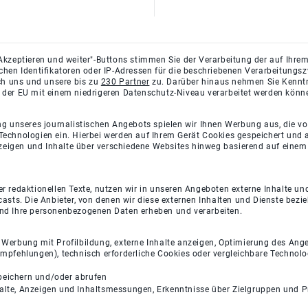
Akzeptieren und weiter"-Buttons stimmen Sie der Verarbeitung der auf Ihrem
ichen Identifikatoren oder IP-Adressen für die beschriebenen Verarbeitun
rch uns und unsere bis zu
230 Partner
zu. Darüber hinaus nehmen Sie Kenntni
 der EU mit einem niedrigeren Datenschutz-Niveau verarbeitet werden könn
ng unseres journalistischen Angebots spielen wir Ihnen Werbung aus, die v
Technologien ein. Hierbei werden auf Ihrem Gerät Cookies gespeichert und
eigen und Inhalte über verschiedene Websites hinweg basierend auf einem 
 redaktionellen Texte, nutzen wir in unseren Angeboten externe Inhalte und
casts. Die Anbieter, von denen wir diese externen Inhalten und Dienste bezi
und Ihre personenbezogenen Daten erheben und verarbeiten.
e Werbung mit Profilbildung, externe Inhalte anzeigen, Optimierung des An
empfehlungen), technisch erforderliche Cookies oder vergleichbare Technolo
peichern und/oder abrufen
halte, Anzeigen und Inhaltsmessungen, Erkenntnisse über Zielgruppen und 