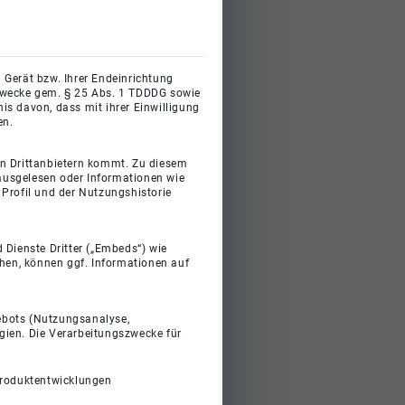
 Gerät bzw. Ihrer Endeinrichtung
gszwecke gem. § 25 Abs. 1 TDDDG sowie
s davon, dass mit ihrer Einwilligung
en.
on Drittanbietern kommt. Zu diesem
 ausgelesen oder Informationen wie
Profil und der Nutzungshistorie
 Dienste Dritter („Embeds“) wie
ehen, können ggf. Informationen auf
gebots (Nutzungsanalyse,
gien. Die Verarbeitungszwecke für
Produktentwicklungen