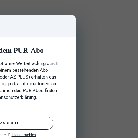
t dem PUR-Abo
ot ohne Werbetracking durch
 einem bestehenden Abo
 oder AZ PLUS) erhalten das
gspreis. Informationen zur
Rahmen des PUR-Abos finden
enschutzerklärung
.
 ANGEBOT
onnent?
Hier anmelden