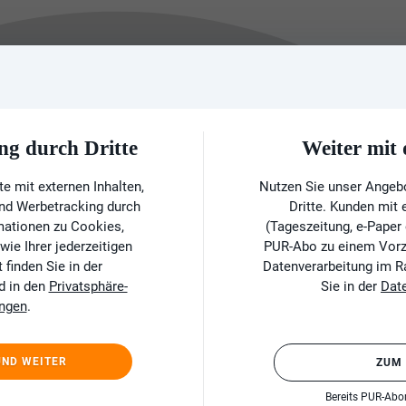
ng durch Dritte
Weiter mi
e mit externen Inhalten,
Nutzen Sie unser Angeb
und Werbetracking durch
Dritte. Kunden mit
rmationen zu Cookies,
(Tageszeitung, e-Paper
ie Ihrer jederzeitigen
PUR-Abo zu einem Vorzu
finden Sie in der
Datenverarbeitung im 
d in den
Privatsphäre-
Sie in der
Dat
ungen
.
UND WEITER
ZUM
Bereits PUR-Ab