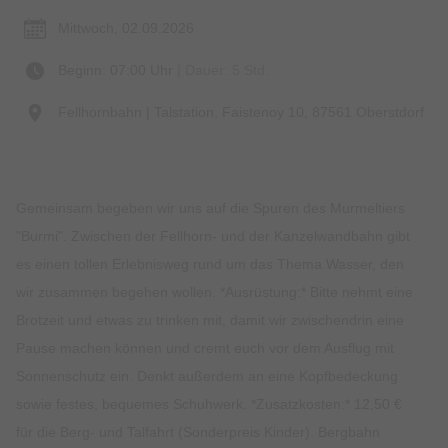
Mittwoch, 02.09.2026
Beginn: 07:00 Uhr
| Dauer: 5 Std.
Fellhornbahn | Talstation, Faistenoy 10, 87561 Oberstdorf
Gemeinsam begeben wir uns auf die Spuren des Murmeltiers
"Burmi". Zwischen der Fellhorn- und der Kanzelwandbahn gibt
es einen tollen Erlebnisweg rund um das Thema Wasser, den
wir zusammen begehen wollen. *Ausrüstung:* Bitte nehmt eine
Brotzeit und etwas zu trinken mit, damit wir zwischendrin eine
Pause machen können und cremt euch vor dem Ausflug mit
Sonnenschutz ein. Denkt außerdem an eine Kopfbedeckung
sowie festes, bequemes Schuhwerk. *Zusatzkosten:* 12,50 €
für die Berg- und Talfahrt (Sonderpreis Kinder). Bergbahn