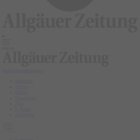
Menü
login
abonnieren
abo
Startseite
Allgäu
Bilder
Newsletter
Abo
E-Paper
Anzeigen
Kempten