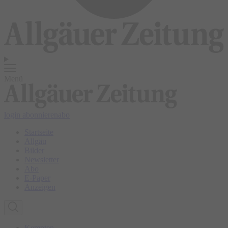
Menü
login
abonnieren
abo
Startseite
Allgäu
Bilder
Newsletter
Abo
E-Paper
Anzeigen
Kempten