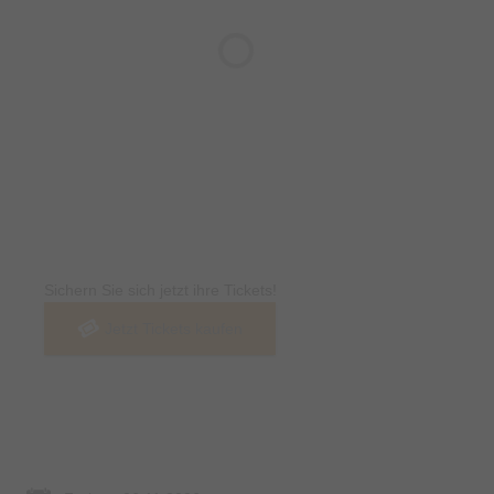
Tickets
Sichern Sie sich jetzt ihre Tickets!
Jetzt Tickets kaufen
Termin & Ort