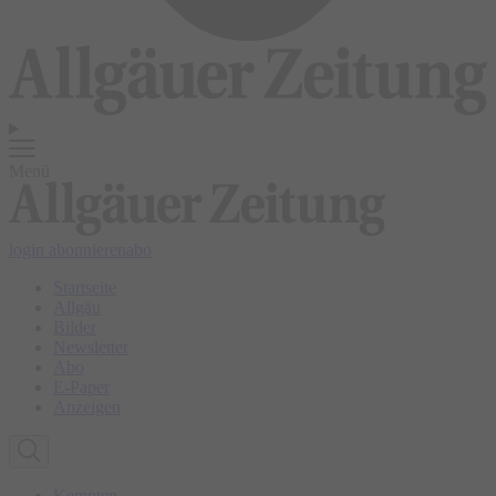
Menü
login
abonnieren
abo
Startseite
Allgäu
Bilder
Newsletter
Abo
E-Paper
Anzeigen
Kempten