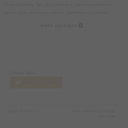
Franz Eberhofer. Seit 2015 spielt er in "Dahoam is daoham"
und er hat in unzähligen anderen Spielfilmen und Serien
mitgewirkt. Bereits Anfang der 1980er Jahre wurde er bekannt
mehr anzeigen
durch die die BR-Sendung "Live aus dem Alabama".
Nach vielen Jahren, in denen er vor allem als Film- und
Theaterschauspieler aktiv war, was ihm zu großer Bekanntheit
und Beliebtheit verhalf, meldete er sich 2024 nach langer
Preise & Zahlungsoptionen
Bühnenabstinenz als Stand-Up-Comedian zurück und eroberte
die Herzen seiner Fans auch außerhalb von Bayern und über
Eintritt & Preise
Deutschland hinaus im Sturm. Eisi ist ein vielseitiger Komiker,
Jetzt Tickets kaufen
dessen Körper so sprachgewaltig ist wie sein Geist und der
gleichzeitig mit Wortwitz, Mimik und Bewegungen perfekt zu
jonglieren weiß, während er unterhaltsame Anekdoten aus
seinem Leben erzählt. Werner Eisenrieder, wie der Münchener
Quelle: Eventim
Made with ♥ by EO Heimat /
bürgerlich heißt, ist aber nicht nur Schauspieler und Komiker,
OYA media
er hat ebenso Tanz in New York sowie Akrobatik und Stunt in