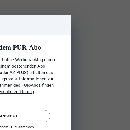
t dem PUR-Abo
ot ohne Werbetracking durch
 einem bestehenden Abo
 oder AZ PLUS) erhalten das
gspreis. Informationen zur
Rahmen des PUR-Abos finden
enschutzerklärung
.
 ANGEBOT
onnent?
Hier anmelden