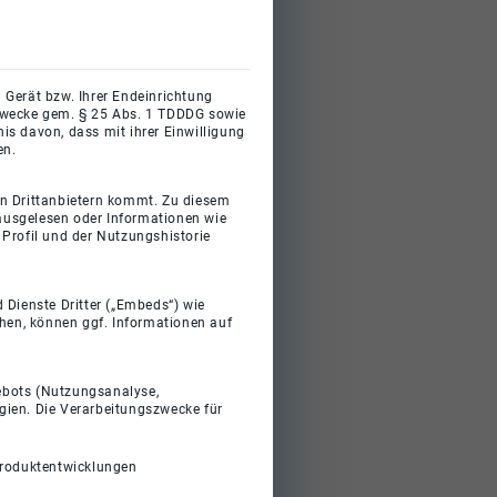
 Gerät bzw. Ihrer Endeinrichtung
gszwecke gem. § 25 Abs. 1 TDDDG sowie
s davon, dass mit ihrer Einwilligung
en.
on Drittanbietern kommt. Zu diesem
 ausgelesen oder Informationen wie
Profil und der Nutzungshistorie
 Dienste Dritter („Embeds“) wie
ehen, können ggf. Informationen auf
gebots (Nutzungsanalyse,
gien. Die Verarbeitungszwecke für
Produktentwicklungen