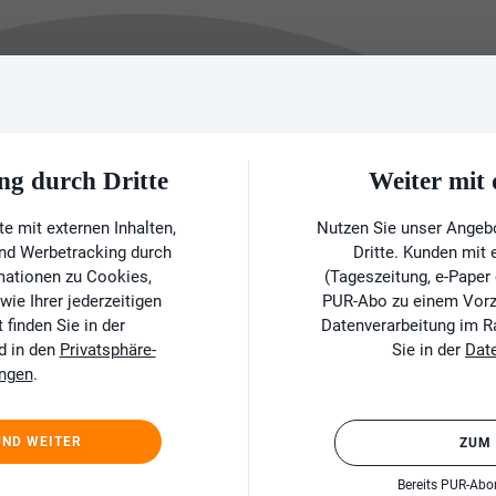
ng durch Dritte
Weiter mi
e mit externen Inhalten,
Nutzen Sie unser Angeb
und Werbetracking durch
Dritte. Kunden mit
rmationen zu Cookies,
(Tageszeitung, e-Paper
ie Ihrer jederzeitigen
PUR-Abo zu einem Vorzu
finden Sie in der
Datenverarbeitung im 
d in den
Privatsphäre-
Sie in der
Dat
ungen
.
UND WEITER
ZUM
Bereits PUR-Ab