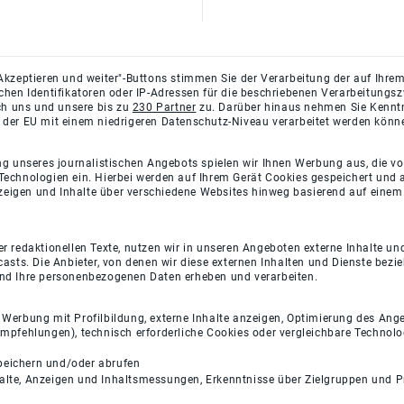
Akzeptieren und weiter"-Buttons stimmen Sie der Verarbeitung der auf Ihrem
ichen Identifikatoren oder IP-Adressen für die beschriebenen Verarbeitun
rch uns und unsere bis zu
230 Partner
zu. Darüber hinaus nehmen Sie Kenntni
 der EU mit einem niedrigeren Datenschutz-Niveau verarbeitet werden könn
ng unseres journalistischen Angebots spielen wir Ihnen Werbung aus, die v
Technologien ein. Hierbei werden auf Ihrem Gerät Cookies gespeichert und
eigen und Inhalte über verschiedene Websites hinweg basierend auf einem 
 redaktionellen Texte, nutzen wir in unseren Angeboten externe Inhalte und
casts. Die Anbieter, von denen wir diese externen Inhalten und Dienste bezi
und Ihre personenbezogenen Daten erheben und verarbeiten.
e Werbung mit Profilbildung, externe Inhalte anzeigen, Optimierung des An
empfehlungen), technisch erforderliche Cookies oder vergleichbare Technolo
peichern und/oder abrufen
halte, Anzeigen und Inhaltsmessungen, Erkenntnisse über Zielgruppen und 