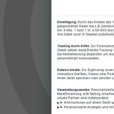
Einwilligung:
Durch das Klicken des "
gespeicherten Daten wie z.B. persönl
Art. 6 Abs. 1 Satz 1 lit. a DS-GVO du
ihre Daten auch in Staaten außerhalb
Tracking durch Dritte:
Zur Finanzieru
Zweck setzen diese Dienste Tracking-
die Gerätekennung abgerufen, um Anz
personalisiert auszuspielen.
Externe Inhalte:
Zur Ergänzung unserer
interaktive Grafiken, Videos oder Pod
Ihrem Gerät speichern oder abrufen 
Verarbeitungszwecke:
Personalisiert
Marktforschung, A/B-Testing, Inhalts
unsere Partner sind insbesondere:
Informationen auf einem Gerät s
Personalisierte Anzeigen und In