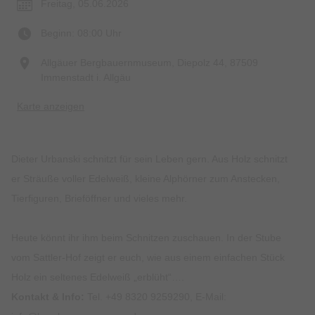
Freitag, 05.06.2026
Beginn: 08:00 Uhr
Allgäuer Bergbauernmuseum, Diepolz 44, 87509
Immenstadt i. Allgäu
Karte anzeigen
Dieter Urbanski schnitzt für sein Leben gern. Aus Holz schnitzt
er Sträuße voller Edelweiß, kleine Alphörner zum Anstecken,
Tierfiguren, Brieföffner und vieles mehr.
Heute könnt ihr ihm beim Schnitzen zuschauen. In der Stube
vom Sattler-Hof zeigt er euch, wie aus einem einfachen Stück
Holz ein seltenes Edelweiß „erblüht“….
Kontakt & Info:
Tel. +49 8320 9259290, E-Mail: