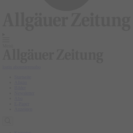
Menü
login
abonnieren
abo
Startseite
Allgäu
Bilder
Newsletter
Abo
E-Paper
Anzeigen
Kempten