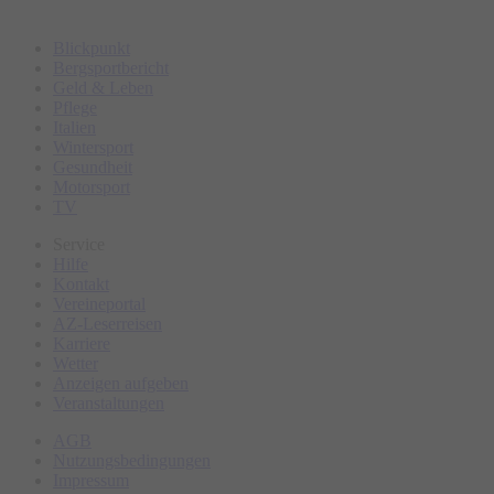
Blickpunkt
Bergsportbericht
Geld & Leben
Pflege
Italien
Wintersport
Gesundheit
Motorsport
TV
Service
Hilfe
Kontakt
Vereineportal
AZ-Leserreisen
Karriere
Wetter
Anzeigen aufgeben
Veranstaltungen
AGB
Nutzungsbedingungen
Impressum