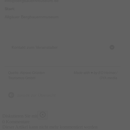
info@bergbauernmuseum.de
Start:
Allgäuer Bergbauernmuseum
Kontakt zum Veranstalter
Quelle: Alpsee-Grünten
Made with ♥ by EO Heimat /
Tourismus GmbH
OYA media
zurück zur Übersicht
Diskutieren Sie mit
0 Kommentare
Dieser Artikel kann nicht mehr kommentiert werden