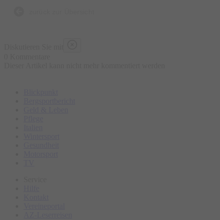
zurück zur Übersicht
Hier treffen 25 Jahre Bandgeschichte aufeinander.
Für alle, die seit der ersten Runde dabei sind.
Diskutieren Sie mit
Und für alle, die endlich dabei sein wollen.
0 Kommentare
Dieser Artikel kann nicht mehr kommentiert werden
LETS GET READY TO RUMBLE
Blickpunkt
Bergsportbericht
Geld & Leben
Pflege
Italien
Wintersport
Gesundheit
Motorsport
TV
Service
Hilfe
Kontakt
Vereineportal
AZ-Leserreisen