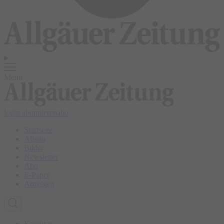
Menü
login
abonnieren
abo
Startseite
Allgäu
Bilder
Newsletter
Abo
E-Paper
Anzeigen
Kempten