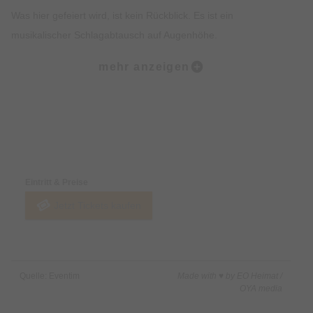
Was hier gefeiert wird, ist kein Rückblick. Es ist ein
musikalischer Schlagabtausch auf Augenhöhe.
mehr anzeigen
In drei exklusiven Shows treten beide Bands im Soundclash-
Format gegeneinander an: gleiche Spielzeit, wechselnde Sets.
Runde für Runde liefern sich Drei Meter Feldweg und 100 Kilo
Herz ein Duell aus Lautstärke, Leidenschaft und Emotionen.
Preise & Zahlungsoptionen
Keine Schonung. Keine halben Sachen. Nur volle Wucht.
Eintritt & Preise
Drei Meter Feldweg bringen ihren humorvollen, hymnischen
Jetzt Tickets kaufen
Punkrock in den Ring. Direkt, ehrlich und mitreißend.
100 Kilo Herz kontern mit kraftvollem Brass Punk. Laut,
politisch und unaufhaltsam.
Quelle: Eventim
Made with ♥ by EO Heimat /
Zwei Bands. Ein Ring. Ein Publikum.
OYA media
Und nur ein Ziel: gemeinsame Eskalation