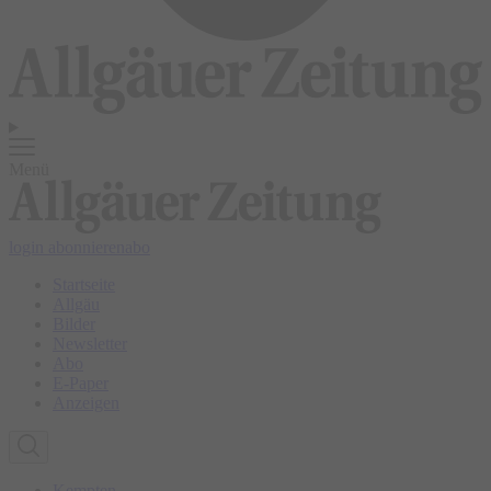
Menü
login
abonnieren
abo
Startseite
Allgäu
Bilder
Newsletter
Abo
E-Paper
Anzeigen
Kempten