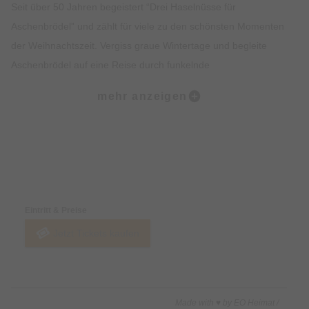
Seit über 50 Jahren begeistert “Drei Haselnüsse für
Aschenbrödel” und zählt für viele zu den schönsten Momenten
der Weihnachtszeit. Vergiss graue Wintertage und begleite
Aschenbrödel auf eine Reise durch funkelnde
Schneelandschaften bis zum prachtvollen Schloss, wo ein
mehr anzeigen
glanzvoller Ball mit glitzernden Kostümen auf sie wartet.
Erlebe, wie Aschenbrödel und der Prinz auf berührende Weise
zueinanderfinden.
Preise & Zahlungsoptionen
Die ikonische Titelmelodie von Karel Svoboda, die seit
Generationen das Publikum verzaubert, vereint sich im Musical
Eintritt & Preise
mit neuen Kompositionen von Thomas Zaufke (“Die
Jetzt Tickets kaufen
wunderbare Reise des Nils Holgersson”, “Grimm!” und
Preisträger des Deutschen Musical Theater Preises) zu einem
musikalischen Erlebnis voller Nostalgie, Emotion und garantiert
die perfekte Einstimmung auf Weihnachten.
Made with ♥ by EO Heimat /