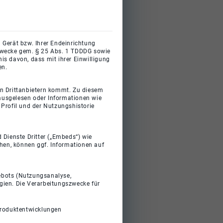
 Gerät bzw. Ihrer Endeinrichtung
gszwecke gem. § 25 Abs. 1 TDDDG sowie
s davon, dass mit ihrer Einwilligung
en.
on Drittanbietern kommt. Zu diesem
 ausgelesen oder Informationen wie
Profil und der Nutzungshistorie
 Dienste Dritter („Embeds“) wie
ehen, können ggf. Informationen auf
gebots (Nutzungsanalyse,
gien. Die Verarbeitungszwecke für
Produktentwicklungen