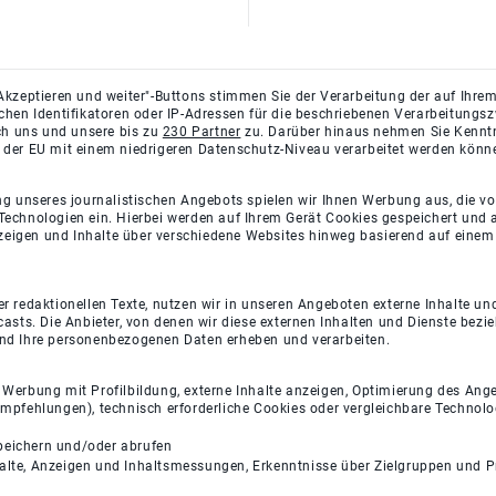
Akzeptieren und weiter"-Buttons stimmen Sie der Verarbeitung der auf Ihrem
ichen Identifikatoren oder IP-Adressen für die beschriebenen Verarbeitun
rch uns und unsere bis zu
230 Partner
zu. Darüber hinaus nehmen Sie Kenntni
 der EU mit einem niedrigeren Datenschutz-Niveau verarbeitet werden könn
ng unseres journalistischen Angebots spielen wir Ihnen Werbung aus, die v
Technologien ein. Hierbei werden auf Ihrem Gerät Cookies gespeichert und
eigen und Inhalte über verschiedene Websites hinweg basierend auf einem 
 redaktionellen Texte, nutzen wir in unseren Angeboten externe Inhalte und
casts. Die Anbieter, von denen wir diese externen Inhalten und Dienste bezi
und Ihre personenbezogenen Daten erheben und verarbeiten.
e Werbung mit Profilbildung, externe Inhalte anzeigen, Optimierung des An
empfehlungen), technisch erforderliche Cookies oder vergleichbare Technolo
peichern und/oder abrufen
halte, Anzeigen und Inhaltsmessungen, Erkenntnisse über Zielgruppen und 