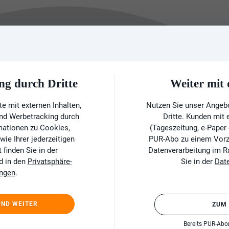
ng durch Dritte
Weiter mi
e mit externen Inhalten,
Nutzen Sie unser Angeb
und Werbetracking durch
Dritte. Kunden mit
rmationen zu Cookies,
(Tageszeitung, e-Paper
ie Ihrer jederzeitigen
PUR-Abo zu einem Vorzu
finden Sie in der
Datenverarbeitung im 
d in den
Privatsphäre-
Sie in der
Dat
ungen
.
UND WEITER
ZUM
Bereits PUR-Ab