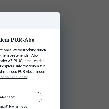
t dem PUR-Abo
ot ohne Werbetracking durch
 einem bestehenden Abo
 oder AZ PLUS) erhalten das
gspreis. Informationen zur
Rahmen des PUR-Abos finden
enschutzerklärung
.
 ANGEBOT
onnent?
Hier anmelden