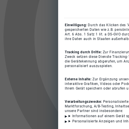
Einwilligung:
Durch das Klicken des "
gespeicherten Daten wie z.B. persönl
Art. 6 Abs. 1 Satz 1 lit. a DS-GVO du
ihre Daten auch in Staaten außerhalb
Tracking durch Dritte:
Zur Finanzieru
Zweck setzen diese Dienste Tracking-
die Gerätekennung abgerufen, um Anz
personalisiert auszuspielen.
Externe Inhalte:
Zur Ergänzung unserer
interaktive Grafiken, Videos oder Pod
Ihrem Gerät speichern oder abrufen 
Verarbeitungszwecke:
Personalisiert
Marktforschung, A/B-Testing, Inhalts
unsere Partner sind insbesondere:
Informationen auf einem Gerät s
Personalisierte Anzeigen und In