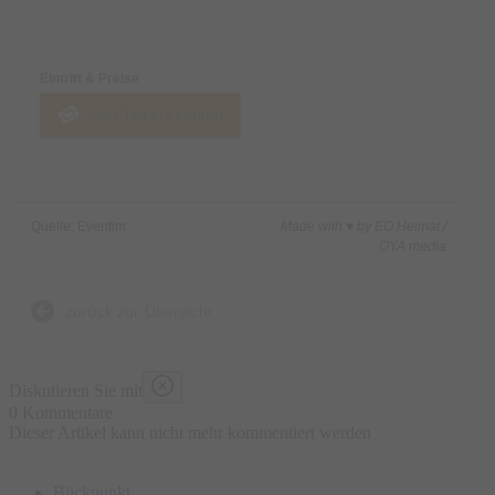
Preise & Zahlungsoptionen
Eintritt & Preise
Jetzt Tickets kaufen
Quelle: Eventim
Made with ♥ by EO Heimat /
OYA media
zurück zur Übersicht
Diskutieren Sie mit
0 Kommentare
Dieser Artikel kann nicht mehr kommentiert werden
Blickpunkt