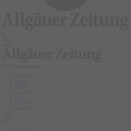
Menü
login
abonnieren
abo
Startseite
Allgäu
Bilder
Newsletter
Abo
E-Paper
Anzeigen
Kempten