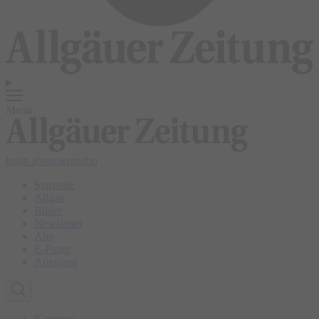
Menü
login
abonnieren
abo
Startseite
Allgäu
Bilder
Newsletter
Abo
E-Paper
Anzeigen
Kempten