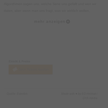
Algorithmen sagen uns, welche Serie uns gefällt und wen wir
daten, aber wenn man uns fragt, was wir wirklich wollen,
antworten wir mit einem Schulterzucken. Wir leben länger als
mehr anzeigen
jede Generation vor uns und haben doch am wenigsten Zeit.
Alles Wissen ist nur einen Klick entfernt, aber wir verstehen die
Welt nicht mehr. Die Körper sind optimiert, der Schlaf getrackt,
die Schritte gezählt – und jetzt? Die meisten von uns fühlen,
Preise & Zahlungsoptionen
dass wir am Falschen arbeiten. Was wir vorantreiben sollen,
bringt uns nicht wirklich vorwärts.
Eintritt & Preise
Jetzt Tickets kaufen
Genau hier beginnt EINFACH SEIN.
Leon übersetzt Wissenschaft für unseren Alltag.
Atemberaubende Experimente, die neuesten Hirn-Scan-
Quelle: Eventim
Made with ♥ by EO Heimat /
Studien und die aktuellsten Forschungsergebnisse der größten
OYA media
Köpfe der Psychologie, was Leon auf die Bühne bringt, ist den