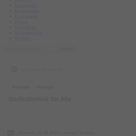
Oberallgäu
Memmingen
Kaufbeuren
Füssen
Westallgäu
Marktoberdorf
Buchloe
suchen
zurück zur Übersicht
Sonstiges
Sonstiges
Dorffrühstück für Alle
Termin & Ort
Mittwoch, 12.08.2026 + weitere Termine