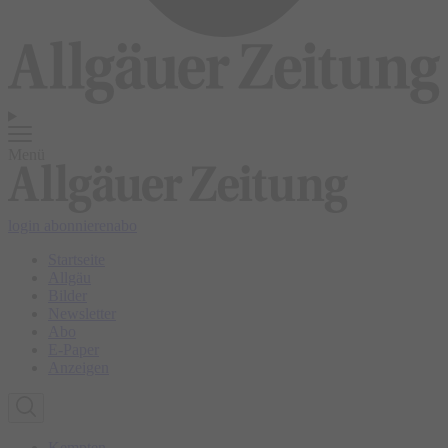
Menü
login
abonnieren
abo
Startseite
Allgäu
Bilder
Newsletter
Abo
E-Paper
Anzeigen
Kempten